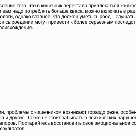
ление того, что в кишечник перестала привлекаться жидкост
же вам надо потреблять больше кваса, можно включать в ра
тологи, однако главное, что должен уметь сыроед – слушать
при сыроедении могут привести к более серьезным последс
происхождения.
, проблемы с кишечником возникают гораздо реже, особен
на и другие. Также не стоит забывать о психических наруш
апоров. Постарайтесь восстановить свое эмоциональное со
езультатов.