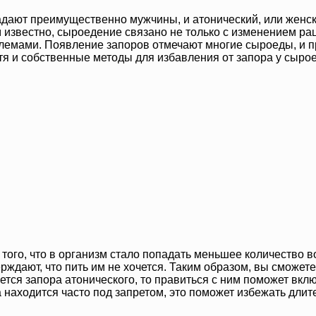
радают преимущественно мужчины, и атонический, или женс
 известно, сыроедение связано не только с изменением рац
емами. Появление запоров отмечают многие сыроеды, и пр
тя и собственные методы для избавления от запора у сырое
 от того, что в организм стало попадать меньшее количест
рждают, что пить им не хочется. Таким образом, вы сможе
сается запора атонического, то правиться с ним поможет в
 находится часто под запретом, это поможет избежать длит