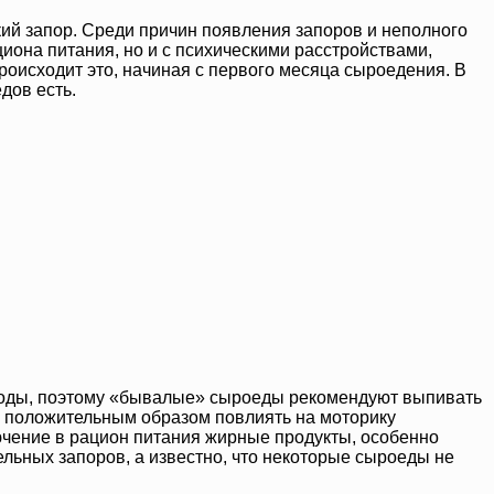
кий запор. Среди причин появления запоров и неполного
иона питания, но и с психическими расстройствами,
оисходит это, начиная с первого месяца сыроедения. В
дов есть.
во воды, поэтому «бывалые» сыроеды рекомендуют выпивать
те положительным образом повлиять на моторику
ключение в рацион питания жирные продукты, особенно
ельных запоров, а известно, что некоторые сыроеды не