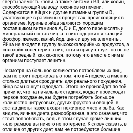
свертываемость крови, а также витамин B4, или холин,
способствующий выводу токсинов из печени.
Содержатся в яйцах и другие витамины группы B,
участвующие в различных процессах, происходящих в
организме. Куриные яйца являются хорошим
поставщиком витаминов A, D и E, долго перечислять и
минеральный состав яиц, а в них содержится кальций,
фосфор, железо, калий, йод, цинк и другие элементы.
Яйца не входят в группу высококалорийных продуктов, а
«плохой» холестерин в них, хотя и присутствует, но он не
такой вредный, как кажется, потому что вместе с ним в
организм поступает лецитин.
Несмотря на большое количество потребляемых яиц,
вам не стоит переживать о том, что к 4 неделе, а именно
столько длиться срок диеты для реального похудания,
яйца вам начнут надоедать. Этого не произойдет по той
причине, что на начальных стадиях, когда и происходит
первое похудание, вы будете потреблять большое
количество цитрусовых, других фруктов и овощей, в
состав диеты также входят нежирное мясо и рыба. Как
видите, яичная диета разнообразная, а это означает, что
стоит попробовать, ведь в этом случае кроме лишних
килограммов вы ничего не потеряете. К слову сказать, в
отличие от других диет, вам не потребуются большие