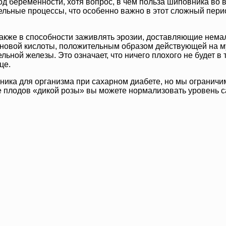
д беременности, хотя вопрос, в чем польза шиповника во в
льные процессы, что особенно важно в этот сложный период
кже в способности заживлять эрозии, доставляющие немал
новой кислоты, положительным образом действующей на му
льной железы. Это означает, что ничего плохого не будет в
це.
ика для организма при сахарном диабете, но мы ограничимс
 плодов «дикой розы» вы можете нормализовать уровень са