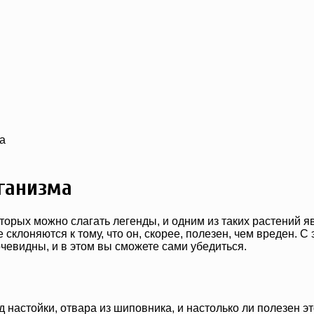
а
рганизма
торых можно слагать легенды, и одним из таких растений я
е склоняются к тому, что он, скорее, полезен, чем вреден.
чевидны, и в этом вы сможете сами убедиться.
д настойки, отвара из шиповника, и настолько ли полезен эт