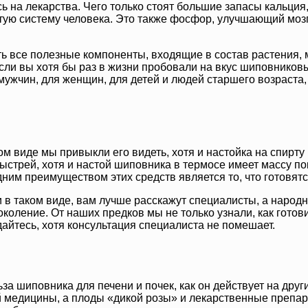
ь на лекарства. Чего только стоят большие запасы кальция,
ую систему человека. Это также фосфор, улучшающий мозго
ять все полезные компоненты, входящие в состав растения,
ли вы хотя бы раз в жизни пробовали на вкус шиповниковый 
ужчин, для женщин, для детей и людей старшего возраста, 
 виде мы привыкли его видеть, хотя и настойка на спирту 
быстрей, хотя и настой шиповника в термосе имеет массу п
ним преимуществом этих средств является то, что готовятся
 и в таком виде, вам лучше расскажут специалисты, а наро
оление. От наших предков мы не только узнали, как готовит
дайтесь, хотя консультация специалиста не помешает.
ьза шиповника для печени и почек, как он действует на друг
й медицины, а плоды «дикой розы» и лекарственные препара