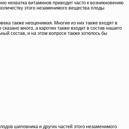
енно нехватка витаминов приводит часто к возникновению
по количеству этого незаменимого вещества плоды
овека также неоценимая. Многие из них также входят в
 сказано много, а каротин также входит в состав нашего
ный состав, и на этом вопросе также хотелось бы
плодов шиповника и других частей этого незаменимого