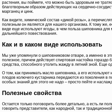
растения, вы поймете, что можно быть здоровым не тратяс
благотворным образом действующих на сердечно-сосудист
марганец и цинк.
Как видите, химический состав «дикой розы», а перечисл
полезным он является для нашего организма. К тому же, ес
виде еще используют ягоды, в чем польза шиповника для м
дальнейшего повествования.
Как и в каком виде использовать
Мы уже упомянули о шиповниковом отваре, а именно в этом
полезное, причем действует спиртовая настойка гораздо 
средства, способного утолить жажду в летний зной. Еще од
О том, как принимать масло шиповника, а его используют
плодов колючего кустарника передаются из поколения в пок
особых знаний для этого не надо – просто пейте и наслаж
Полезные свойства
Остается только поговорить более детально, а есть ли пол
говорить представители, как народной, так и традиционно