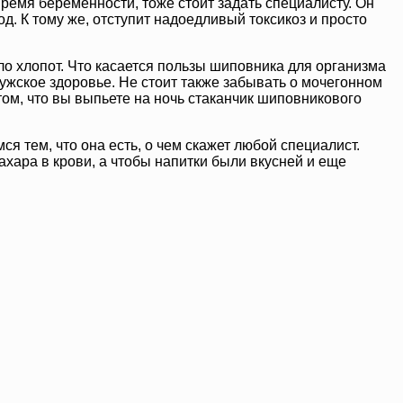
ремя беременности, тоже стоит задать специалисту. Он
. К тому же, отступит надоедливый токсикоз и просто
о хлопот. Что касается пользы шиповника для организма
жское здоровье. Не стоит также забывать о мочегонном
 том, что вы выпьете на ночь стаканчик шиповникового
я тем, что она есть, о чем скажет любой специалист.
хара в крови, а чтобы напитки были вкусней и еще