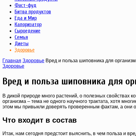
Фаст-фуд
Битва продуктов
Еда и Мир
Калоризатор
Сыроедение
Семья
Диеты
Здоровье
Главная
Здоровье
Вред и польза шиповника для организм
Здоровье
Вред и польза шиповника для о
В дикой природе много растений, о полезных свойствах ко
организма – тема не одного научного трактата, хотя многи
этом мы привыкли доверять проверенным фактам, а они о
Что входит в состав
Итак, нам сегодня предстоит выяснить, в чем польза и вре