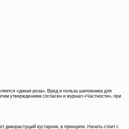
вляется «дикая роза». Вред и польза шиповника для
 С этим утверждением согласен и журнал «Частности», при
от дикорастущий кустарник, в принципе. Начать стоит с