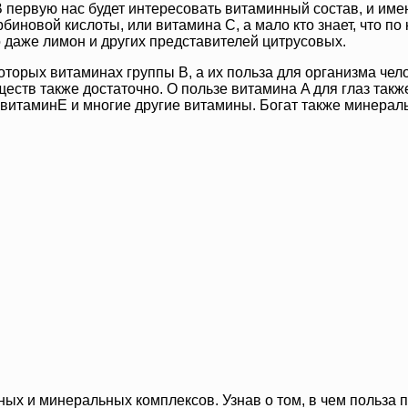
 В первую нас будет интересовать витаминный состав, и им
орбиновой кислоты, или витамина C, а мало кто знает, что 
 даже лимон и других представителей цитрусовых.
оторых витаминах группы B, а их польза для организма чел
еств также достаточно. О пользе витамина A для глаз также
витаминE и многие другие витамины. Богат также минераль
ых и минеральных комплексов. Узнав о том, в чем польза 