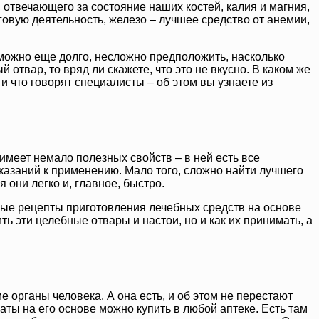
 отвечающего за состояние наших костей, калия и магния,
вую деятельность, железо – лучшее средство от анемии,
 можно еще долго, несложно предположить, насколько
отвар, то вряд ли скажете, что это не вкусно. В каком же
и что говорят специалисты – об этом вы узнаете из
имеет немало полезных свойств – в ней есть все
оказаний к применению. Мало того, сложно найти лучшего
 они легко и, главное, быстро.
дные рецепты приготовления лечебных средств на основе
ь эти целебные отвары и настои, но и как их принимать, а
ие органы человека. А она есть, и об этом не перестают
ты на его основе можно купить в любой аптеке. Есть там