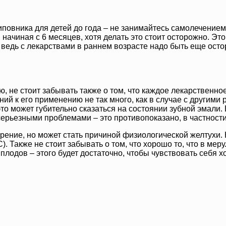
овника для детей до года – не занимайтесь самолечением и
, начиная с 6 месяцев, хотя делать это стоит осторожно. Э
 ведь с лекарствами в раннем возрасте надо быть еще ост
 не стоит забывать также о том, что каждое лекарственное
ий к его применению не так много, как в случае с другими
 это может губительно сказаться на состоянии зубной эмали
ерьезными проблемами – это противопоказано, в частности
т зрение, но может стать причиной физиологической желтух
Также не стоит забывать о том, что хорошо то, что в меру.
плодов – этого будет достаточно, чтобы чувствовать себя х