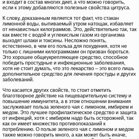
и входит в состав многих диет, а что можно говорить,
если к этому добавляются полезные свойства цитруса.
К слову, доказанным является тот факт, что стакан
лимонной воды, выпиваемый утром натощак, избавляет
от ненавистных килограммов. Это, действительно так, так
как вместе с водой и углекислым газом из организма
выходят шлаки и токсины. Несложно понять,
естественно, в чем его польза для похудения, хотя не
только с лишними килограммами он призван бороться.
Это хорошее общеукрепляющее средство, способное
победить простудные и инфекционные заболевания,
хотя не стоит думать, что это лекарство – это всего лишь
дополнительное средство для лечения простуды и других
заболеваний.
Что касается других свойств, то стоит отметить
благотворное действие на пищеварительную систему и
повышение иммунитета, а в этом отношении внимания
заслуживает польза зеленого чая с лимоном, имбирем и
медом. Это лучшее профилактическое средство и защита
от инфекций, хотя с имбирем надо быть осторожней, так
как он имеет множество противопоказаний к
потреблению. О пользе зеленого чая с лимоном и медом
также можно говорить много, а как может быть иначе,