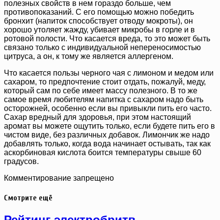
полезных свойств в нем гораздо больше, чем
противопоказаний. С его помощью можно победить
бронхит (напиток способствует отводу мокроты), он
хорошо утоляет жажду, убивает микробы в горле и в
ротовой полости. Что касается вреда, то это может быть
связано только с индивидуальной непереносимостью
цитруса, а он, к тому же является аллергеном.
Что касается пользы черного чая с лимоном и медом или
сахаром, то предпочтение стоит отдать, пожалуй, меду,
который сам по себе имеет массу полезного. В то же
самое время любителям напитка с сахаром надо быть
осторожней, особенно если вы привыкли пить его часто.
Сахар вредный для здоровья, при этом настоящий
аромат вы можете ощутить только, если будете пить его в
чистом виде, без различных добавок. Лимончик же надо
добавлять только, когда вода начинает остывать, так как
аскорбиновая кислота боится температуры свыше 60
градусов.
Комментирование запрещено
Смотрите ещё
Рейтинг электробритв