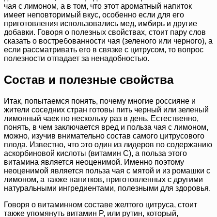
чая с лимоном, а в том, что этот ароматный напиток
имеет неповторимый вкус, особенно если для его
приготовления использовались мед, имбирь и другие
добавки. Говоря о полезных свойствах, стоит пару слов
сказать о востребованности чая (зеленого или черного), а
если рассматривать его в связке с цитрусом, то вопрос
полезности отпадает за ненадобностью.
Состав и полезные свойства
Итак, попытаемся понять, почему многие россияне и
жители соседних стран готовы пить черный или зеленый
лимонный чаек по нескольку раз в день. Естественно,
понять, в чем заключается вред и польза чая с лимоном,
можно, изучив внимательно состав самого цитрусового
плода. Известно, что это один из лидеров по содержанию
аскорбиновой кислоты (витамин С), а польза этого
витамина является неоценимой. Именно поэтому
неоценимой является польза чая с мятой и из ромашки с
лимоном, а также напитков, приготовленных с другими
натуральными ингредиентами, полезными для здоровья.
Говоря о витаминном составе желтого цитруса, стоит
также упомянуть витамин P, или рутин, который,