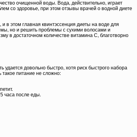
ество очищенной воды. Вода, действительно, играет
лем со здоровье, при этом отзывы врачей о водной диете
, и в этом главная квинтэссенция диеты на воде для
ммы, но и решить проблемы с сухими волосами и
изму в достаточном количестве витамина C, благотворно
еть удается довольно быстро, хотя риск быстрого набора
ь такое питание не сложно:
петит.
5 часа после еды.