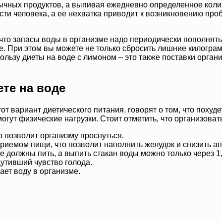
ычных продуктов, а выпивая ежедневно определенное колич
и человека, а ее нехватка приводит к возникновению проб
, что запасы воды в организме надо периодически пополнять
е. При этом вы можете не только сбросить лишние килогра
льзу диеты на воде с лимоном – это также поставки орган
те на воде
от вариант диетического питания, говорят о том, что похуд
огут физические нагрузки. Стоит отметить, что организоват
о позволит организму проснуться.
риемом пищи, что позволит наполнить желудок и снизить ап
 должны пить, а выпить стакан воды можно только через 1,
утивший чувство голода.
ает воду в организме.