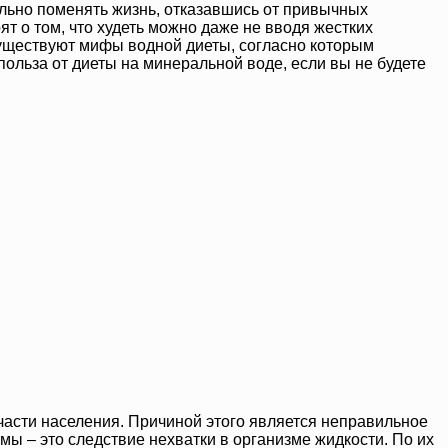
нально поменять жизнь, отказавшись от привычных
т о том, что худеть можно даже не вводя жестких
 существуют мифы водной диеты, согласно которым
 польза от диеты на минеральной воде, если вы не будете
асти населения. Причиной этого является неправильное
мы – это следствие нехватки в организме жидкости. По их