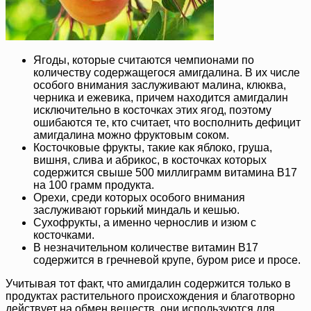
Ягоды, которые считаются чемпионами по
количеству содержащегося амигдалина. В их числе
особого внимания заслуживают малина, клюква,
черника и ежевика, причем находится амигдалин
исключительно в косточках этих ягод, поэтому
ошибаются те, кто считает, что восполнить дефицит
амигдалина можно фруктовым соком.
Косточковые фрукты, такие как яблоко, груша,
вишня, слива и абрикос, в косточках которых
содержится свыше 500 миллиграмм витамина B17
на 100 грамм продукта.
Орехи, среди которых особого внимания
заслуживают горький миндаль и кешью.
Сухофрукты, а именно чернослив и изюм с
косточками.
В незначительном количестве витамин B17
содержится в гречневой крупе, буром рисе и просе.
Учитывая тот факт, что амигдалин содержится только в
продуктах растительного происхождения и благотворно
действует на обмен веществ, они используются для