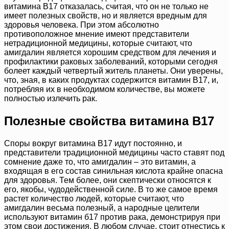
витамина B17 отказалась, считая, что он не только не
имеет полезных свойств, но и является вредным для
здоровья человека. При этом абсолютно
противоположное мнение имеют представители
нетрадиционной медицины, которые считают, что
амигдалин является хорошим средством для лечения и
профилактики раковых заболеваний, которыми сегодня
болеет каждый четвертый житель планеты. Они уверены,
что, зная, в каких продуктах содержится витамин B17, и,
потребляя их в необходимом количестве, вы можете
полностью излечить рак.
Полезные свойства витамина B17
Споры вокруг витамина B17 идут постоянно, и
представители традиционной медицины часто ставят под
сомнение даже то, что амигдалин – это витамин, а
входящая в его состав синильная кислота крайне опасна
для здоровья. Тем более, они скептически относятся к
его, якобы, чудодейственной силе. В то же самое время
растет количество людей, которые считают, что
амигдалин весьма полезный, а народные целители
используют витамин б17 против рака, демонстрируя при
этом свои достижения. В любом случае, стоит отнестись к