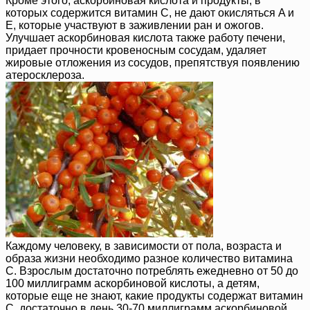
Кроме этого, аскорбиновая кислота и продукты, в
которых содержится витамин C, не дают окисляться A и
E, которые участвуют в заживлении ран и ожогов.
Улучшает аскорбиновая кислота также работу печени,
придает прочности кровеносным сосудам, удаляет
жировые отложения из сосудов, препятствуя появлению
атеросклероза.
Каждому человеку, в зависимости от пола, возраста и
образа жизни необходимо разное количество витамина
C. Взрослым достаточно потреблять ежедневно от 50 до
100 миллиграмм аскорбиновой кислоты, а детям,
которые еще не знают, какие продукты содержат витамин
C, достаточно в день 30-70 миллиграмм аскорбиновой