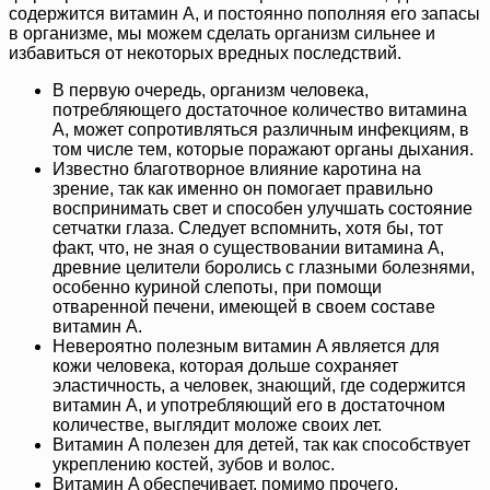
содержится витамин A, и постоянно пополняя его запасы
в организме, мы можем сделать организм сильнее и
избавиться от некоторых вредных последствий.
В первую очередь, организм человека,
потребляющего достаточное количество витамина
A, может сопротивляться различным инфекциям, в
том числе тем, которые поражают органы дыхания.
Известно благотворное влияние каротина на
зрение, так как именно он помогает правильно
воспринимать свет и способен улучшать состояние
сетчатки глаза. Следует вспомнить, хотя бы, тот
факт, что, не зная о существовании витамина A,
древние целители боролись с глазными болезнями,
особенно куриной слепоты, при помощи
отваренной печени, имеющей в своем составе
витамин A.
Невероятно полезным витамин A является для
кожи человека, которая дольше сохраняет
эластичность, а человек, знающий, где содержится
витамин A, и употребляющий его в достаточном
количестве, выглядит моложе своих лет.
Витамин A полезен для детей, так как способствует
укреплению костей, зубов и волос.
Витамин A обеспечивает, помимо прочего,