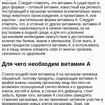
вкусные. Следует отметить, что витамин A существует в
двух формах – готовый витамин, известный как ретинол,
поступающий в организм человека исключительно через
пищу животного происхождения, и провитамин A, или
каротин – растительная форма витамина A. Следует
отметить, что, в отличие от других витаминов, витамин A
способен накапливаться в печени человека, он не
растворим в водной среде, и для его усвоения
организмом необходимо присутствие в достаточном
количестве белков, жиров и минералов. Если знать, в
каких продуктах содержится витамин A, и использовать
их в пищу, можно избавить себя от многих проблем,
связанных со здоровьем.
Для чего необходим витамин A
Спектр воздействия витамина A на организм человека
обширный, поэтому продукты, содержащие витамин A
крайне важны нашему организму, ведь без него не
возможен полноценный синтез белков и о здоровье
клеток, костей и зубов, в случае его дефицита, стоит
забыть. Кроме того, витамин A способен замедлять
старение организма, он же принимает активное участие в
формировании новых клеток организма. Зная, где