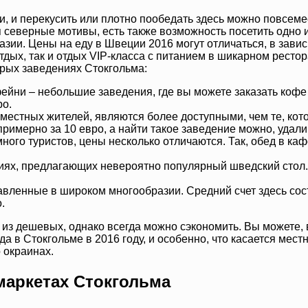
 и перекусить или плотно пообедать здесь можно повсеме
 северные мотивы, есть также возможность посетить одно 
зии. Цены на еду в Швеции 2016 могут отличаться, в завис
тдых, так и отдых VIP-класса с питанием в шикарном ресто
орых заведениях Стокгольма:
йни – небольшие заведения, где вы можете заказать кофе и
ро.
местных жителей, являются более доступными, чем те, ко
римерно за 10 евро, а найти такое заведение можно, удали
много туристов, цены несколько отличаются. Так, обед в ка
ниях, предлагающих невероятно популярный шведский стол. 
авленные в широком многообразии. Средний счет здесь сост
.
 из дешевых, однако всегда можно сэкономить. Вы можете, 
еда в Стокгольме в 2016 году, и особенно, что касается мес
 окраинах.
маркетах Стокгольма