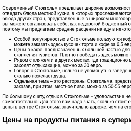
Современный Стокгольм предлагает широкие возможности,
отведать блюда местной кухни, в которых прослеживаются
блюда других стран, представленные в широком многообра
вы можете организовать себе, как недорогой бюджетный о
поэтому мы предлагаем средние расценки на еду в некот
Особой популярностью в Стокгольме пользуются кофе
можете заказать здесь кусочек торта и кофе за 6,5 ев
Цены в кафе, предназначенных большей частью для 
скопления туристов. Плотно пообедать здесь можно п
Рядом с пляжем и в других местах, где традиционно 
заходят отдыхающие, можно за 30 евро.
Говоря о Стокгольме, нельзя не упомянуть о заведе
сколько пожелает душа.
Отдельная тема – это рестораны Стокгольма, предст
заказав, при этом, местное пиво, можно за 50-55 евро
По большому счету, отдых в Стокгольме – удовольствие не
самостоятельно. Для этого вам надо знать, сколько стоит 
цены в центре Стокгольма значительно дороже, чем на его
Цены на продукты питания в супер