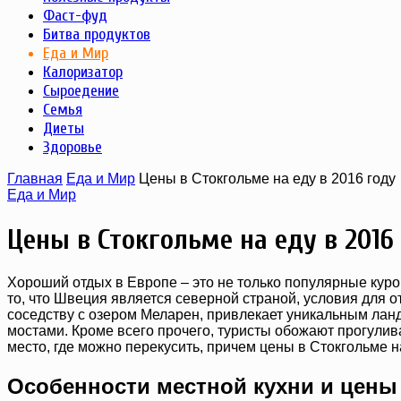
Фаст-фуд
Битва продуктов
Еда и Мир
Калоризатор
Сыроедение
Семья
Диеты
Здоровье
Главная
Еда и Мир
Цены в Стокгольме на еду в 2016 году
Еда и Мир
Цены в Стокгольме на еду в 2016
Хороший отдых в Европе – это не только популярные куро
то, что Швеция является северной страной, условия для о
соседству с озером Меларен, привлекает уникальным лан
мостами. Кроме всего прочего, туристы обожают прогули
место, где можно перекусить, причем цены в Стокгольме н
Особенности местной кухни и цены 