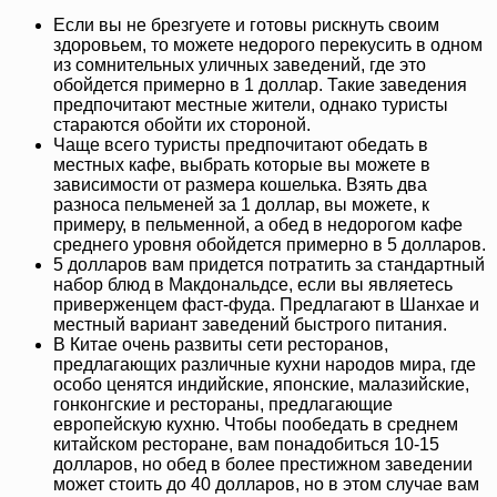
Если вы не брезгуете и готовы рискнуть своим
здоровьем, то можете недорого перекусить в одном
из сомнительных уличных заведений, где это
обойдется примерно в 1 доллар. Такие заведения
предпочитают местные жители, однако туристы
стараются обойти их стороной.
Чаще всего туристы предпочитают обедать в
местных кафе, выбрать которые вы можете в
зависимости от размера кошелька. Взять два
разноса пельменей за 1 доллар, вы можете, к
примеру, в пельменной, а обед в недорогом кафе
среднего уровня обойдется примерно в 5 долларов.
5 долларов вам придется потратить за стандартный
набор блюд в Макдональдсе, если вы являетесь
приверженцем фаст-фуда. Предлагают в Шанхае и
местный вариант заведений быстрого питания.
В Китае очень развиты сети ресторанов,
предлагающих различные кухни народов мира, где
особо ценятся индийские, японские, малазийские,
гонконгские и рестораны, предлагающие
европейскую кухню. Чтобы пообедать в среднем
китайском ресторане, вам понадобиться 10-15
долларов, но обед в более престижном заведении
может стоить до 40 долларов, но в этом случае вам