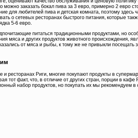
Риге, оценивают качество обслуживания и ценовую политику
но можно заказать бокал пива за 3 евро, примерно 2 евро с
ние для любителей пива и детская комната, поэтому здесь ч
абывать о сетевых ресторанах быстрого питания, которые та
ядка 5-6 евро.
едпочитающие питаться традиционными продуктами, но особ
ения мяса и других продуктов животного происхождения, яв
 отказались от мяса и рыбы, к тому же не привыкли посещат
мим
 и ресторанах Риги, многие покупают продукты в супермар
вая тот факт, что, в отличие от других стран, порции в ка
ионный набор продуктов, но покупать их мы рекомендуем в