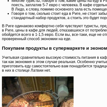
Многие туристы, говоря о том, какие цены на еду в 
поесть, заплатив 5-7 евро с человека. В кафе отдель
В Лидо, к слову, помимо основного зала есть помеще
Говоря о том, сколько стоит еда в Риге, не стоит з
стандартный набор продуктов, а стоить это будет пор
В Риге одинаково комфортно себя чувствуют туристы, пр
в Риге, цены в кафе для людей, отказавшихся от потребл
обойдется всего в 1-1,5 евро. Если вы, все-таки, еще не
проверенный способ экономии на еде.
Покупаем продукты в супермаркете и эконо
Учитывая сравнительно высокую стоимость питания в кафе
так как экономия в этом случае реальная. Особенно учиты
приготовить еду самостоятельно вам понадобится традиц
в них в столице Латвии нет.