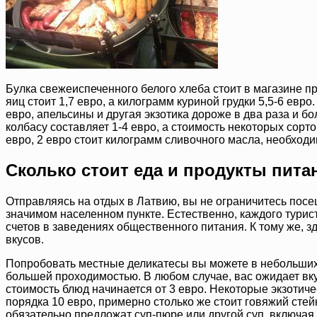
Булка свежеиспеченного белого хлеба стоит в магазине при
яиц стоит 1,7 евро, а килограмм куриной грудки 5,5-6 евр
евро, апельсины и другая экзотика дороже в два раза и б
колбасу составляет 1-4 евро, а стоимость некоторых сорто
евро, 2 евро стоит килограмм сливочного масла, необходи
Сколько стоит еда и продукты пита
Отправляясь на отдых в Латвию, вы не ограничитесь посе
значимом населенном пункте. Естественно, каждого турис
счетов в заведениях общественного питания. К тому же, 
вкусов.
Попробовать местные деликатесы вы можете в небольших к
большей проходимостью. В любом случае, вас ожидает вку
стоимость блюд начинается от 3 евро. Некоторые экзотиче
порядка 10 евро, примерно столько же стоит говяжий сте
обязательно предложат суп-пюре или другой суп, включа