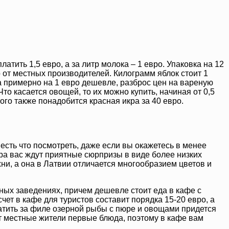
атить 1,5 евро, а за литр молока – 1 евро. Упаковка на 12
ыр от местных производителей. Килограмм яблок стоит 1
на примерно на 1 евро дешевле, разброс цен на вареную
Что касается овощей, то их можно купить, начиная от 0,5
го также понадобится красная икра за 40 евро.
есть что посмотреть, даже если вы окажетесь в менее
тра вас ждут приятные сюрпризы в виде более низких
ни, а она в Латвии отличается многообразием цветов и
ных заведениях, причем дешевле стоит еда в кафе с
т в кафе для туристов составит порядка 15-20 евро, а
платить за филе озерной рыбы с пюре и овощами придется
ят местные жители первые блюда, поэтому в кафе вам