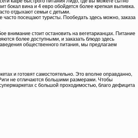
 сети кафе быстрого питания Лидо, где вы можете сытно
тоит бокал вина и 4 евро обойдется более крепкая выпивка.
асто отдыхают семьи с детьми.
кже часто посещают туристы. Пообедать здесь можно, заказа
ое внимание стоит остановить на вегетарианцах. Питание
ляются более доступными, и заказать блюдо здесь
ь заведения общественного питания, мы предлагаем
кетах и готовят самостоятельно. Это вполне оправданно,
фе Риги не отличаются большими размерами. Чтобы
 супермаркетах с большой проходимостью, благо дефицита