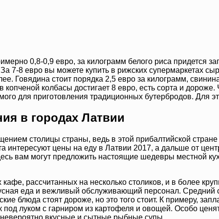
мерно 0,8-0,9 евро, за килограмм белого риса придется запл
о. За 7-8 евро вы можете купить в рижских супермаркетах с
олее. Говядина стоит порядка 2,5 евро за килограмм, свини
в копченой колбасы достигает 8 евро, есть сорта и дороже. 
мого для приготовления традиционных бутербродов. Для это
ния в городах Латвии
щением столицы страны, ведь в этой прибалтийской стране 
та интересуют цены на еду в Латвии 2017, а дальше от цен
здесь вам могут предложить настоящие шедевры местной кух
афе, рассчитанных на несколько столиков, и в более круп
сная еда и вежливый обслуживающий персонал. Средний сче
ские блюда стоят дороже, но это того стоит. К примеру, за
йк под луком с гарниром из картофеля и овощей. Особо цен
я невероятно вкусные и сытные рыбные супы.