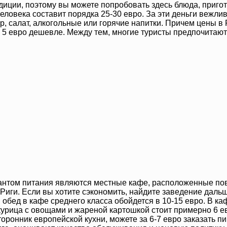
диции, поэтому вы можете попробовать здесь блюда, приг
на человека составит порядка 25-30 евро. За эти деньги ве
ир, салат, алкогольные или горячие напитки. Причем цены в
а 5 евро дешевле. Между тем, многие туристы предпочитают
антом питания являются местные кафе, расположенные повс
иги. Если вы хотите сэкономить, найдите заведение дальше
обед в кафе среднего класса обойдется в 10-15 евро. В каф
курица с овощами и жареной картошкой стоит примерно 6 евр
торонник европейской кухни, можете за 6-7 евро заказать п