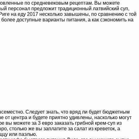
отовленные по средневековым рецептам. Вы можете
жливый персонал предложит традиционный латвийский суп,
 Риге на еду 2017 несколько завышены, по сравнению с той
 более доступные варианты питания, а как сэкономить на
еместно. Следует знать, что вряд ли будет бюджетным
 от центра и будете приятно удивлены, насколько могут
е вы можете за 3 евро заказать грибной крем-суп из
о, столько же вы заплатите за салат из креветок, а
иццу или паэлью.