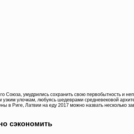
7
го Союза, умудрились сохранить свою первобытность и неп
м узким улочкам, любуясь шедеврами средневековой архите
ены в Риге, Латвии на еду 2017 можно назвать несколько 
жно сэкономить