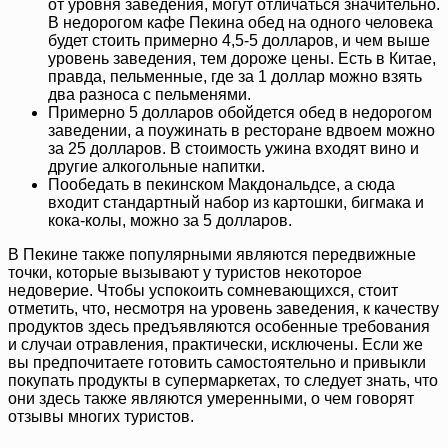
от уровня заведения, могут отличаться значительно.
В недорогом кафе Пекина обед на одного человека
будет стоить примерно 4,5-5 долларов, и чем выше
уровень заведения, тем дороже цены. Есть в Китае,
правда, пельменные, где за 1 доллар можно взять
два разноса с пельменями.
Примерно 5 долларов обойдется обед в недорогом
заведении, а поужинать в ресторане вдвоем можно
за 25 долларов. В стоимость ужина входят вино и
другие алкогольные напитки.
Пообедать в пекинском Макдональдсе, а сюда
входит стандартный набор из картошки, бигмака и
кока-колы, можно за 5 долларов.
В Пекине также популярными являются передвижные
точки, которые вызывают у туристов некоторое
недоверие. Чтобы успокоить сомневающихся, стоит
отметить, что, несмотря на уровень заведения, к качеству
продуктов здесь предъявляются особенные требования
и случаи отравления, практически, исключены. Если же
вы предпочитаете готовить самостоятельно и привыкли
покупать продукты в супермаркетах, то следует знать, что
они здесь также являются умеренными, о чем говорят
отзывы многих туристов.