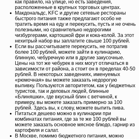
как правило, на улице, но есть заведения,
расположенные в крупных торговых центрах.
Макдональдс, KFC и другие сетевые рестораны
быстрого питания также предлагают особо не
тратить время на еду и перекусить, пусть и не очень
полезными, но сравнительно недорогими
чизбургерами, картошкой фри и кока-колой. За этот
нехитрый набор вы заплатите свыше 100 рублей.
Если вы рассчитываете перекусить, не потратив
более 100 рублей, можете зайти в кулинарию,
блинную, чебуречную или в другие закусочные.
Цены на тот же чебурек в них могут отличаться в
зависимости от района, а стоит он в пределах 40-50
рублей. В некоторых заведениях, именуемых
«рюмочная» вы можете заказать недорогую
выпивку. Пользуются авторитетом, как у бюджетных
туристов, так и деловых людей, блинные
«Блиняшки», где вкусный блин с ветчиной, к
примеру, вы можете заказать примерно за 100
рублей. Здесь вы, к слову, можете выпить пива.
Питаться дешево можно в кулинарии при
комбинатах питания, где за те же 100 рублей вы
можете заказать основное мясное блюдо, гарнир из
картофеля и салат.
В Москве, помимо бюджетного питания, можно