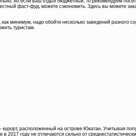
ельно, но если ваш отдых бюджетный, то рекомендуем посет
местный фаст-фуд, можете сэкономить. Здесь вы можете зака
 как минимум, надо обойти несколько заведений разного сор
ожить туристам.
– курорт, расположенный на острове Юкатан. Учитывая попу
 в 2017 году не отличаются сильно от среднестатистически