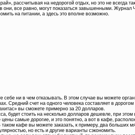
й», рассчитывая на недорогой отдых, но это не всегда так.
в они, все равно, могут показаться завышенными. Журнал Ч
номить на питании, а здесь это вполне возможно.
ите себе ни в чем отказывать. В этом случае вы можете орг
нах. Средний счет на одного человека составляет в дорогом
Фахитас» вы сможете примерно за 20 долларов.
са, будет стоить на несколько долларов дешевле, при этом ц
 цены самые дорогие, и это понятно, а вот в кафе, распол
 В таком кафе вы можете заказать, к примеру, два больших 
лярностью, но есть и другие варианты сэкономить.