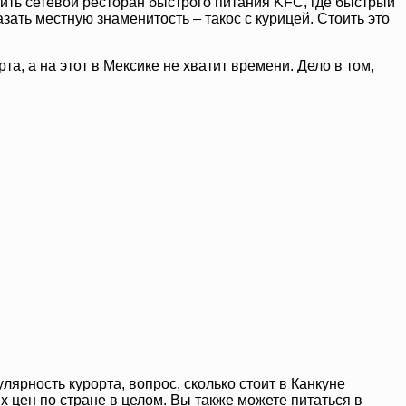
ить сетевой ресторан быстрого питания KFC, где быстрый
зать местную знаменитость – такос с курицей. Стоить это
та, а на этот в Мексике не хватит времени. Дело в том,
лярность курорта, вопрос, сколько стоит в Канкуне
х цен по стране в целом. Вы также можете питаться в