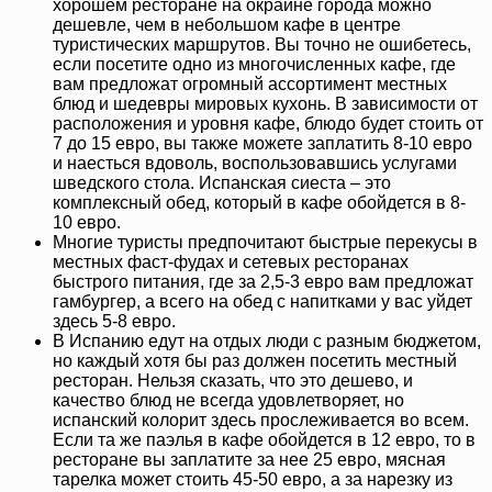
хорошем ресторане на окраине города можно
дешевле, чем в небольшом кафе в центре
туристических маршрутов. Вы точно не ошибетесь,
если посетите одно из многочисленных кафе, где
вам предложат огромный ассортимент местных
блюд и шедевры мировых кухонь. В зависимости от
расположения и уровня кафе, блюдо будет стоить от
7 до 15 евро, вы также можете заплатить 8-10 евро
и наесться вдоволь, воспользовавшись услугами
шведского стола. Испанская сиеста – это
комплексный обед, который в кафе обойдется в 8-
10 евро.
Многие туристы предпочитают быстрые перекусы в
местных фаст-фудах и сетевых ресторанах
быстрого питания, где за 2,5-3 евро вам предложат
гамбургер, а всего на обед с напитками у вас уйдет
здесь 5-8 евро.
В Испанию едут на отдых люди с разным бюджетом,
но каждый хотя бы раз должен посетить местный
ресторан. Нельзя сказать, что это дешево, и
качество блюд не всегда удовлетворяет, но
испанский колорит здесь прослеживается во всем.
Если та же паэлья в кафе обойдется в 12 евро, то в
ресторане вы заплатите за нее 25 евро, мясная
тарелка может стоить 45-50 евро, а за нарезку из