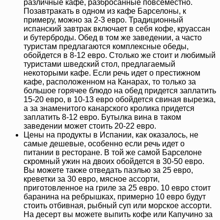
различные кафе, разбросанные повсеместно.
Позавтракать в одном из кафе Барселоны, к
примеру, можно за 2-3 евро. Традиционный
испанский завтрак включает в себя кофе, круассан
и бутерброды. Обед в том же заведении, а часто
туристам предлагаются комплексные обеды,
обойдется в 8-12 евро. Столько же стоит и любимый
туристами шведский стол, предлагаемый
некоторыми кафе. Если речь идет о престижном
кафе, расположенном на Канарах, то только за
большое горячее блюдо на обед придется заплатить
15-20 евро, в 10-13 евро обойдется свиная вырезка,
а за знаменитого канарского кролика придется
заплатить 8-12 евро. Бутылка вина в таком
заведении может стоить 20-22 евро.
Цены на продукты в Испании, как оказалось, не
самые дешевые, особенно если речь идет о
питании в ресторане. В той же самой Барселоне
скромный ужин на двоих обойдется в 30-50 евро.
Вы можете также отведать паэлью за 25 евро,
креветки за 30 евро, мясное ассорти,
приготовленное на гриле за 25 евро. 10 евро стоит
баранина на ребрышках, примерно 10 евро будут
стоить отбивная, рыбный суп или морское ассорти.
На десерт вы можете выпить кофе или Капучино за