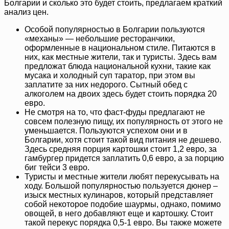
Болгарии и сколько это будет стоить, предлагаем краткий
анализ цен.
Особой популярностью в Болгарии пользуются
«механы» — небольшие ресторанчики,
оформленные в национальном стиле. Питаются в
них, как местные жители, так и туристы. Здесь вам
предложат блюда национальной кухни, такие как
мусака и холодный суп таратор, при этом вы
заплатите за них недорого. Сытный обед с
алкоголем на двоих здесь будет стоить порядка 20
евро.
Не смотря на то, что фаст-фуды предлагают не
совсем полезную пищу, их популярность от этого не
уменьшается. Пользуются успехом они и в
Болгарии, хотя стоит такой вид питания не дешево.
Здесь средняя порция картошки стоит 1,2 евро, за
гамбургер придется заплатить 0,6 евро, а за порцию
биг тейси 3 евро.
Туристы и местные жители любят перекусывать на
ходу. Большой популярностью пользуется дюнер –
изыск местных кулинаров, который представляет
собой некоторое подобие шаурмы, однако, помимо
овощей, в него добавляют еще и картошку. Стоит
такой перекус порядка 0,5-1 евро. Вы также можете