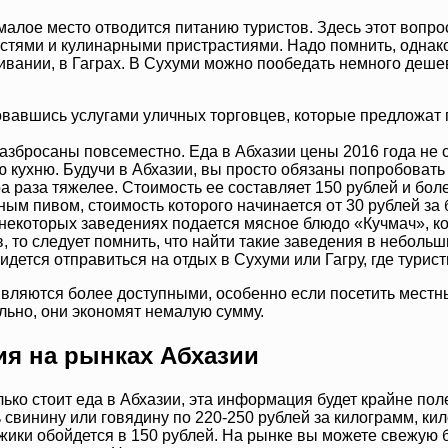
малое место отводится питанию туристов. Здесь этот вопро
ями и кулинарными пристрастиями. Надо помнить, однако, 
ивании, в Гаграх. В Сухуми можно пообедать немного дешев
вавшись услугами уличных торговцев, которые предложат п
азбросаны повсеместно. Еда в Абхазии цены 2016 года не 
 кухню. Будучи в Абхазии, вы просто обязаны попробовать
а раза тяжелее. Стоимость ее составляет 150 рублей и бол
ным пивом, стоимость которого начинается от 30 рублей за
 некоторых заведениях подается мясное блюдо «Кучмач», ко
, то следует помнить, что найти такие заведения в небольш
дется отправиться на отдых в Сухуми или Гагру, где турис
являются более доступными, особенно если посетить местны
льно, они экономят немалую сумму.
я на рынках Абхазии
колько стоит еда в Абхазии, эта информация будет крайне 
 свинину или говядину по 220-250 рублей за килограмм, кило
джики обойдется в 150 рублей. На рынке вы можете свежую 