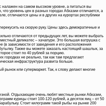
с налажен на самом высоком уровне, а питаться вы
что уровень цен в разных городах Абхазии отличается, а
ле, отличаются цены и в других на курортах республики
ерекусить на скорую руку. Цены здесь демократичные и
сильно отличаются от предыдущих лет, вы можете выбрать
 местный деликатес – хачапури. Это большая ватрушка с
ее (в зависимости от заведения и его расположения
 бутылку. Также вы можете заказать настоящий шашлык, за
торое стоит по 40 рублей за порцию.
их городках не реально, так как там предлагают
тическая инфраструктура развита больше.
й рынок или супермаркет. Так, к слову делают многие
полезной. Отдыхающие очень любят местные рынки Абхазии,
грамм курицы стоит 100-120 рублей, а десяток яиц – от 50
барабульку. Стоит килограмм такой рыбы на рынке 200