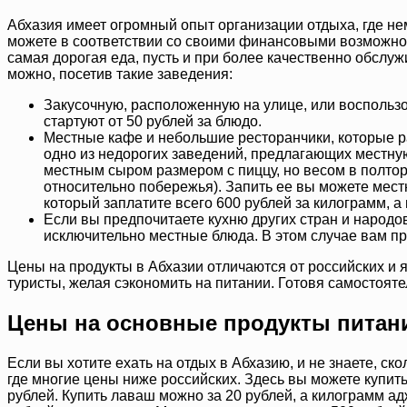
Абхазия имеет огромный опыт организации отдыха, где не
можете в соответствии со своими финансовыми возможност
самая дорогая еда, пусть и при более качественно обслуж
можно, посетив такие заведения:
Закусочную, расположенную на улице, или воспользо
стартуют от 50 рублей за блюдо.
Местные кафе и небольшие ресторанчики, которые р
одно из недорогих заведений, предлагающих местную
местным сыром размером с пиццу, но весом в полтор
относительно побережья). Запить ее вы можете мест
который заплатите всего 600 рублей за килограмм, а
Если вы предпочитаете кухню других стран и народов
исключительно местные блюда. В этом случае вам при
Цены на продукты в Абхазии отличаются от российских и 
туристы, желая сэкономить на питании. Готовя самостояте
Цены на основные продукты питани
Если вы хотите ехать на отдых в Абхазию, и не знаете, с
где многие цены ниже российских. Здесь вы можете купить
рублей. Купить лаваш можно за 20 рублей, а килограмм а