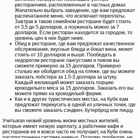
ресторанчики, расположенные в частных домах.
Желательно выбрать заведение, где вам предложат
распечатанное меню, что исключает переплаты.
Завтрак в таком семейном ресторане будет стоить
от 3,5 до 5 долларов, а поужинать можно за 7
долларов. Если ресторан находится за городом, то
уровень цен в них будет ниже.
Обед в ресторане, где вам предложат качественное
обслуживание, вкусные блюда и бокал вина, может
стоить от 10 долларов и выше. Пообедать в
недорогом ресторане лангустами и пивом вы
сможете примерно за 15 долларов. Примерно
столько же обойдется обед на пляже, где вы можете
заказать лобстера за 1,5-3 доллара за штуку.
Каждый желающий может заказать порцию
крокодильего мяса за 15 долларов. Заказать его вы
можете прямо на крокодильей ферме.
Как и в других туристических местах, на Кубе вам
предложат перекусить в одной из уличных точек, где
вы сможете заказать сэндвич, бутерброд или пиццу.
Учитывая низкий уровень жизни местных жителей,
которые имеют низкую зарплату, а работники кафе и
ресторанов ее и вовсе часто не получают, на Кубе очень
распространена система чаевых. Поэтому, пообедав, не