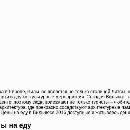
а в Европе, Вильнюс является не только столицей Литвы, н
рки и другие культурные мероприятия. Сегодня Вильнюс, к
нтр, поэтому сюда приезжают не только туристы – любител
 архитектура, где прекрасно соседствуют архитектурные п
 Цены на еду в Вильнюсе 2016 доступные и жить здесь деше
ны на еду