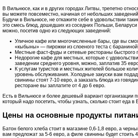
В Вильнюсе, как и в других городах Литвы, трепетно отно
вы можете повсеместно, начиная от небольших заведений,
Будучи в Вильнюсе, не откажите себе в удовольствии таки
это смесь блюд, дошедших из соседних Польши, Беларуси 
можно, посетив одно из следующих заведений:
Уличное кафе или многочисленные бары, где вы смож
«кыбыны» — пирожки из слоеного теста с бараниной,
Местные фаст-фуды и сетевые рестораны быстрого пи
Недорогие кафе для местных, которые с удовольствие
заведении среднего уровня, можно, заплатив 35 евро
К услугам туристов и местных жителей большое коли
уровень обслуживания. Холодные закуски вам подадут 
свинины стоят 7-10 евро, а заказать блюда из говяд
ресторане вы заплатите от 4 до 6 евро.
Есть в Вильнюсе и более дешевый вариант организации пи
который надо посетить, чтобы узнать, сколько стоит еда в 
Цены на основные продукты питан
Батон белого хлеба стоит в магазине 0,6-1,8 евро, а черны
вам предложат за 5-6 евро, а филе свинины будет стоить 4