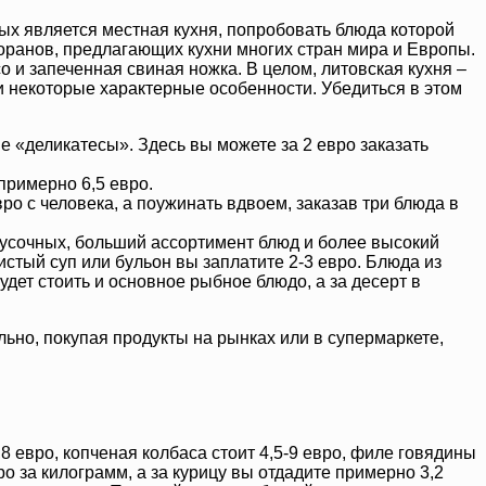
рых является местная кухня, попробовать блюда которой
оранов, предлагающих кухни многих стран мира и Европы.
о и запеченная свиная ножка. В целом, литовская кухня –
и некоторые характерные особенности. Убедиться в этом
е «деликатесы». Здесь вы можете за 2 евро заказать
примерно 6,5 евро.
ро с человека, а поужинать вдвоем, заказав три блюда в
акусочных, больший ассортимент блюд и более высокий
ристый суп или бульон вы заплатите 2-3 евро. Блюда из
удет стоить и основное рыбное блюдо, а за десерт в
льно, покупая продукты на рынках или в супермаркете,
,8 евро, копченая колбаса стоит 4,5-9 евро, филе говядины
ро за килограмм, а за курицу вы отдадите примерно 3,2