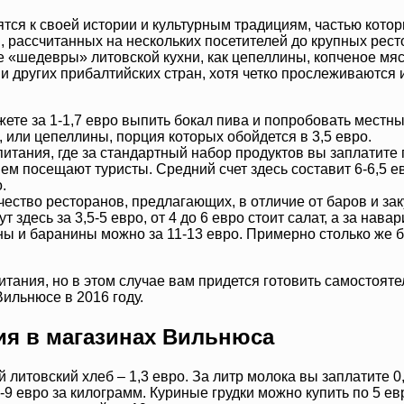
сятся к своей истории и культурным традициям, частью кото
 рассчитанных на нескольких посетителей до крупных рест
е «шедевры» литовской кухни, как цепеллины, копченое мяс
и других прибалтийских стран, хотя четко прослеживаются 
ете за 1-1,7 евро выпить бокал пива и попробовать местны
 или цепеллины, порция которых обойдется в 3,5 евро.
тания, где за стандартный набор продуктов вы заплатите 
м посещают туристы. Средний счет здесь составит 6-6,5 ев
.
чество ресторанов, предлагающих, в отличие от баров и з
здесь за 3,5-5 евро, от 4 до 6 евро стоит салат, а за нава
ины и баранины можно за 11-13 евро. Примерно столько же б
тания, но в этом случае вам придется готовить самостояте
Вильнюсе в 2016 году.
ия в магазинах Вильнюса
й литовский хлеб – 1,3 евро. За литр молока вы заплатите 0
-9 евро за килограмм. Куриные грудки можно купить по 5 ев