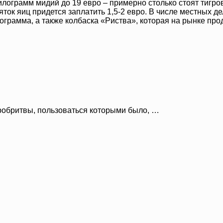
килограмм мидий до 19 евро – примерно столько стоят тигр
сяток яиц придется заплатить 1,5-2 евро. В числе местных
лограмма, а также колбаска «Риства», которая на рынке про
робритвы, пользоваться которыми было, …