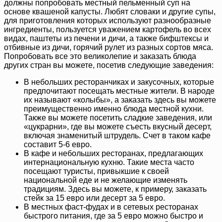
должны попробовать местный пельменный суп на
основе квашеной капусты. Любят словаки и другие супы,
для приготовления которых используют разнообразные
ингредиенты, пользуется уважением картофель во всех
видах, паштеты из печени и дичи, а также бифштексы и
отбивные из дичи, горячий рулет из разных сортов мяса.
Попробовать все это великолепие и заказать блюда
других стран вы можете, посетив следующие заведения:
В небольших ресторанчиках и закусочных, которые
предпочитают посещать местные жители. В народе
их называют «колыбы», а заказать здесь вы можете
преимущественно именно блюда местной кухни.
Также вы можете посетить сладкие заведения, или
«цукрарни», где вы можете съесть вкусный десерт,
включая знаменитый штрудель. Счет в таком кафе
составит 5-6 евро.
В кафе и небольших ресторанах, предлагающих
интернациональную кухню. Такие места часто
посещают туристы, привыкшие к своей
национальной еде и не желающие изменять
традициям. Здесь вы можете, к примеру, заказать
стейк за 15 евро или десерт за 5 евро.
В местных фаст-фудах и в сетевых ресторанах
быстрого питания, где за 5 евро можно быстро и