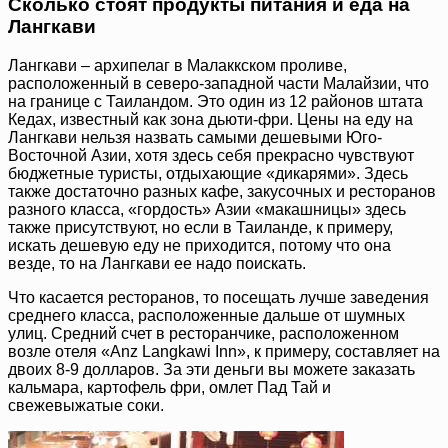
Сколько стоят продукты питания и еда на
Лангкави
Лангкави – архипелаг в Малаккском проливе,
расположенный в северо-западной части Малайзии, что
на границе с Таиландом. Это один из 12 районов штата
Кедах, известный как зона дьюти-фри. Цены на еду на
Лангкави нельзя назвать самыми дешевыми Юго-
Восточной Азии, хотя здесь себя прекрасно чувствуют
бюджетные туристы, отдыхающие «дикарями». Здесь
также достаточно разных кафе, закусочных и ресторанов
разного класса, «гордость» Азии «макашницы» здесь
также присутствуют, но если в Таиланде, к примеру,
искать дешевую еду не приходится, потому что она
везде, то на Лангкави ее надо поискать.
Что касается ресторанов, то посещать лучше заведения
среднего класса, расположенные дальше от шумных
улиц. Средний счет в ресторанчике, расположенном
возле отеля «Anz Langkawi Inn», к примеру, составляет на
двоих 8-9 долларов. За эти деньги вы можете заказать
кальмара, картофель фри, омлет Пад Тай и
свежевыжатые соки.