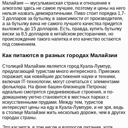
Малайзия — мусульманская страна и отношение к
алкоголю здесь не самое лучшее, поэтому и цены на него
нельзя назвать демократичными. Пиво стоит порядка 1,7-
3 долларов за бутылку, в зависимости от производителя,
а за бутылку вина не самого лучшего качества придется
выложить до 15 долларов. Есть, правда, купить бутылку
виски за 8,5 долларов в китайском ресторанчике, но
происхождение такого напитка и его качество остаются
под сомнением.
Как питаются в разных городах Малайзии
Столицей Малайзии является город Куала-Лумпур,
предлагающий туристам много интересного. Приезжих
поражает, как новейшие достижения науки и техники,
включая IT-технологии, могут сочетаться с элементами
фольклора. На фоне башен-близнецов Петронас
идеально смотрятся средневековые строения, и по-
домашнему уютно становится в местных парках с
искусственными прудами. Между тем, туристов
интересуют цены на еду в Куала-Лумпуре, и не зря, ведь
в столице Малайзии жить несколько дороже, чем в других
городах страны.
Это касается, в том числе и вопросов питания, хотя