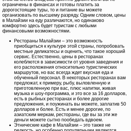
ограничены в финансах и готовы платить за
дорогостоящие туры, то и питание вы можете
организовать по высшему разряду. Одним словом, цены
в Малайзии на еду различаются, но одинаково
комфортно здесь будет туристам с любыми
финансовыми возможностями.
Рестораны Малайзии – это возможность
приобщиться к культуре этой страны, попробовать
местные деликатесы и оценить, что такое хороший
сервис. Естественно, цены в ресторанах
колеблются в зависимости от уровня заведения и
его расположения относительно туристических
маршрутов, но вас всегда ждет вкусная еда и
обученный персонал. В некоторых ресторанах вам
предложат, к примеру, рыбу, выловленную и
приготовленную при вас, плюс напитки, живая
музыка и шоу-программа, и это все за 16 долларов,
есть в рыбных ресторанах и более дорогие
предложения, и поужинать вы можете, заплатив 50
долларов и более. Есть и менее дорогие, по
азиатским меркам, рестораны, где вы за эти же
деньги можете сытно пообедать вдвоем.
Этнические кафе в Малайзии – это также не
редкость, но особенно популярными являются