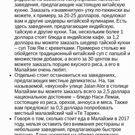
заведения, предлагающие настоящую китайскую
кухню. Заказать «знаменитую» утку по-пекински вы
можете, к примеру, за 20-25 долларов, предложат
вам и другие шедевры китайской кулинарии. Есть
здесь заведения, предлагающие индийскую,
тайскую и другие кухни. Так, нескольким более 1
доллара стоят блюда в индийском кафе, за 1,2
доллара вы можете заказать шедевр тайской кухни
– суп Том Ям с креветками. Примерно столько же
обойдется традиционный китайский суп с лапшой и
множеством добавок, а всего за 30 центов вы
можете заказать порцию вкусного риса, а его в
Малайзии очень любят.
Отдельно стоит остановиться на заведениях,
предлагающих местные деликатесы. На, так
называемой, «вкусной» улице Jalan Alor в столице
Малайзии вы можете заказать всего за 2,5 доллара
национальное достояние – блюдо Наси Лемак,
состоящее из риса, орехов, анчоуса и мяса. Также
вам предложат за 0,3 доллара попробовать
местный малазийский чай «Те Тарик».
Говоря о том, сколько стоит еда в Малайзии в 2017
году, нельзя оставить без внимания рестораны и
небольшие заведения, предлагающие быстрое
питание. Даже несмотря на обилие огромного