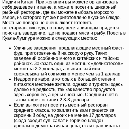
Индии и Китая. При желании вы можете организовать
себе дешевое питание, а можете посетить шикарный
рыбный ресторан, где вы можете выбрать морского
зверя, из которого тут же приготовлено вкусное блюдо.
Местные повара не очень любят готовить
вегетарианскую еду, поэтому вегетарианцам придется
поискать заведение, где не подают мяса и рыбу. Поесть в
Куала-Лумпуре можно в следующих местах:
Уличные заведения, предлагающие местный фаст-
фуд, приготовленный на скорую руку. Таких
заведений особенно много в китайских и тайских
районах. Заказать один из местных «деликатесов»
можно за 2-3 доллара, а выпить чай или
свежевыжатый сок можно менее чем за 1 доллар.
Недорогие кафе, в которых в большей степени
питаются местные жители, однако и туристы здесь
далеко не редкость, так как качество продуктов
здесь хорошее, а цены сносные. Средний счет в
таком кафе составит 2,3-3 доллара.
Если вы хотите посетить местный ресторан
среднего класса, то заплатить вам придется за
скромный обед на двоих не менее 17 долларов
(сюда входит суп, салат и горячее блюдо) –
довольно демократичная цена, если сравнивать с