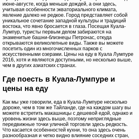
июне-августе, когда меньше дождей, а они здесь,
учитывая особенности экваториального климата,
явление далеко не редкое. Город представляет собой
уникальное сочетание западной культуры и традиций
востока, что явно бросается в глаза. Посещая Куала-
Лумпур, туристы первым делом забираются на
знаменитые башни-близнецы Петронас, откуда
открываются великолепные виды. Также вы можете
посетить один из многочисленных парков с
искусственными озерами. Цены на еду в Куала Лумпуре
2016, хотя и являются доступными, но несколько выше,
чем в других азиатских странах.
Где поесть в Куала-Лумпуре и
цены на еду
Как мы уже говорили, еда в Куала-Лумпуре несколько
дороже, чем в том же Тайланде, где на каждом шагу вы
можете встретить макашницы с дешевой едой, однако и
уровень жизни здесь выше, поэтому неприглядные
передвижные точки уличной торговли здесь редкость.
Что касается особенностей кухни, то она здесь очень
разнообразная и четко видно влияние соседних стран,