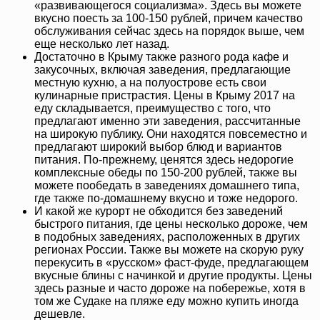
«развивающегося социализма». Здесь вы можете
вкусно поесть за 100-150 рублей, причем качество
обслуживания сейчас здесь на порядок выше, чем
еще несколько лет назад.
Достаточно в Крыму также разного рода кафе и
закусочных, включая заведения, предлагающие
местную кухню, а на полуострове есть свои
кулинарные пристрастия. Цены в Крыму 2017 на
еду складывается, преимущество с того, что
предлагают именно эти заведения, рассчитанные
на широкую публику. Они находятся повсеместно и
предлагают широкий выбор блюд и вариантов
питания. По-прежнему, ценятся здесь недорогие
комплексные обеды по 150-200 рублей, также вы
можете пообедать в заведениях домашнего типа,
где также по-домашнему вкусно и тоже недорого.
И какой же курорт не обходится без заведений
быстрого питания, где цены несколько дороже, чем
в подобных заведениях, расположенных в других
регионах России. Также вы можете на скорую руку
перекусить в «русском» фаст-фуде, предлагающем
вкусные блины с начинкой и другие продукты. Цены
здесь разные и часто дороже на побережье, хотя в
том же Судаке на пляже еду можно купить иногда
дешевле.