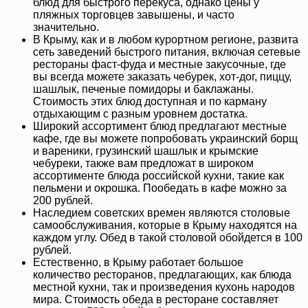
блюд для быстрого перекуса, однако цены у
пляжных торговцев завышены, и часто
значительно.
В Крыму, как и в любом курортном регионе, развита
сеть заведений быстрого питания, включая сетевые
рестораны фаст-фуда и местные закусочные, где
вы всегда можете заказать чебурек, хот-дог, пиццу,
шашлык, печеные помидоры и баклажаны.
Стоимость этих блюд доступная и по карману
отдыхающим с разным уровнем достатка.
Широкий ассортимент блюд предлагают местные
кафе, где вы можете попробовать украинский борщ
и вареники, грузинский шашлык и крымские
чебуреки, также вам предложат в широком
ассортименте блюда российской кухни, такие как
пельмени и окрошка. Пообедать в кафе можно за
200 рублей.
Наследием советских времен являются столовые
самообслуживания, которые в Крыму находятся на
каждом углу. Обед в такой столовой обойдется в 100
рублей.
Естественно, в Крыму работает большое
количество ресторанов, предлагающих, как блюда
местной кухни, так и произведения кухонь народов
мира. Стоимость обеда в ресторане составляет