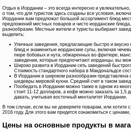
Отдых в Иордании – это всегда интересно и увлекательно,
о том, что для туристов здесь созданы все условия, вклю
Иордании вам предложат большой ассортимент блюд местно
предложений местных поваров и чисто иорданские блюда,
разнообразии. Местные жители и туристы выбирают завед
выделить:
Уличные заведения, предлагающие быстро и вкусно п
блюд и знаменитые иорданские супы, включая чечев
пюре бобовых и нута, обжаренных во фритюре, манса
заведении, которые предпочитают иорданцы, вы може
Широко развита в Иордании сеть заведений быстрого
Стоимость стандартного набора в Макдональдсе сост
В Иордании в широком разнообразии представлена с
шедевры мировой кухни. Средний счет в таком завед
Пообедать в Иордании можно также в одном из много
стоит 11-12 долларов, а кофе можно заказать за 1,5 
давать, учитывая восточный менталитет Иордании.
В том случае, если вы не доверяете поварам, или хотите 
2016 году. Для этого вам придется ознакомиться с ценами
Цены на основные продукты в мага