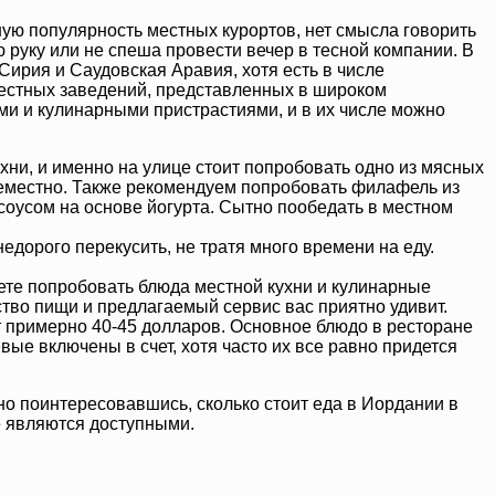
ьшую популярность местных курортов, нет смысла говорить
ю руку или не спеша провести вечер в тесной компании. В
ирия и Саудовская Аравия, хотя есть в числе
местных заведений, представленных в широком
и и кулинарными пристрастиями, и в их числе можно
хни, и именно на улице стоит попробовать одно из мясных
семестно. Также рекомендуем попробовать филафель из
соусом на основе йогурта. Сытно пообедать в местном
едорого перекусить, не тратя много времени на еду.
ете попробовать блюда местной кухни и кулинарные
ство пищи и предлагаемый сервис вас приятно удивит.
т примерно 40-45 долларов. Основное блюдо в ресторане
вые включены в счет, хотя часто их все равно придется
но поинтересовавшись, сколько стоит еда в Иордании в
же являются доступными.