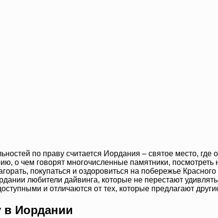
ьностей по праву считается Иордания – святое место, где
рию, о чем говорят многочисленные памятники, посмотреть
агорать, покупаться и оздоровиться на побережье Красног
ордании любители дайвинга, которые не перестают удивлять
доступными и отличаются от тех, которые предлагают други
у в Иордании