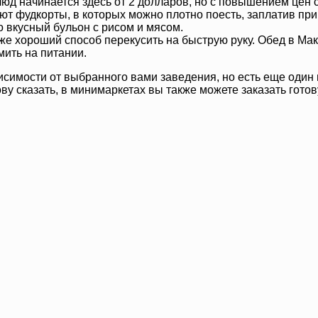
юд начинается здесь от 2 долларов, но с повышением цен 
 фудкорты, в которых можно плотно поесть, заплатив при э
o вкусный бульон с рисом и мясом.
же хороший способ перекусить на быструю руку. Обед в Ма
мить на питании.
висимости от выбранного вами заведения, но есть еще один
ову сказать, в минимаркетах вы также можете заказать гото