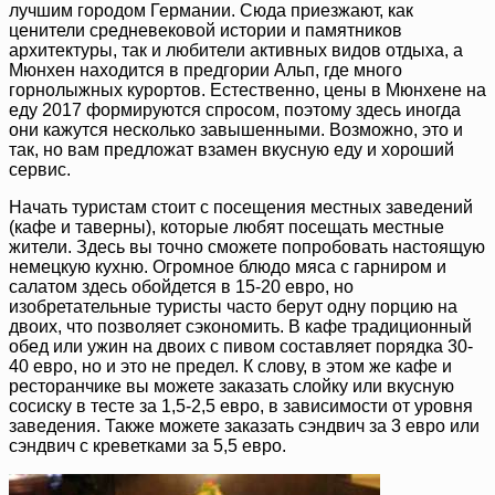
лучшим городом Германии. Сюда приезжают, как
ценители средневековой истории и памятников
архитектуры, так и любители активных видов отдыха, а
Мюнхен находится в предгории Альп, где много
горнолыжных курортов. Естественно, цены в Мюнхене на
еду 2017 формируются спросом, поэтому здесь иногда
они кажутся несколько завышенными. Возможно, это и
так, но вам предложат взамен вкусную еду и хороший
сервис.
Начать туристам стоит с посещения местных заведений
(кафе и таверны), которые любят посещать местные
жители. Здесь вы точно сможете попробовать настоящую
немецкую кухню. Огромное блюдо мяса с гарниром и
салатом здесь обойдется в 15-20 евро, но
изобретательные туристы часто берут одну порцию на
двоих, что позволяет сэкономить. В кафе традиционный
обед или ужин на двоих с пивом составляет порядка 30-
40 евро, но и это не предел. К слову, в этом же кафе и
ресторанчике вы можете заказать слойку или вкусную
сосиску в тесте за 1,5-2,5 евро, в зависимости от уровня
заведения. Также можете заказать сэндвич за 3 евро или
сэндвич с креветками за 5,5 евро.