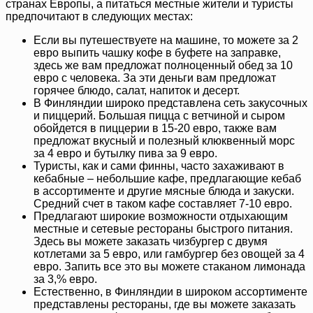
странах Европы, а питаться местные жители и туристы
предпочитают в следующих местах:
Если вы путешествуете на машине, то можете за 2
евро выпить чашку кофе в буфете на заправке,
здесь же вам предложат полноценный обед за 10
евро с человека. За эти деньги вам предложат
горячее блюдо, салат, напиток и десерт.
В Финляндии широко представлена сеть закусочных
и пиццерий. Большая пицца с ветчиной и сыром
обойдется в пиццерии в 15-20 евро, также вам
предложат вкусный и полезный клюквенный морс
за 4 евро и бутылку пива за 9 евро.
Туристы, как и сами финны, часто захаживают в
кебабные – небольшие кафе, предлагающие кебаб
в ассортименте и другие мясные блюда и закуски.
Средний счет в таком кафе составляет 7-10 евро.
Предлагают широкие возможности отдыхающим
местные и сетевые рестораны быстрого питания.
Здесь вы можете заказать чизбургер с двумя
котлетами за 5 евро, или гамбургер без овощей за 4
евро. Запить все это вы можете стаканом лимонада
за 3,% евро.
Естественно, в Финляндии в широком ассортименте
представлены рестораны, где вы можете заказать