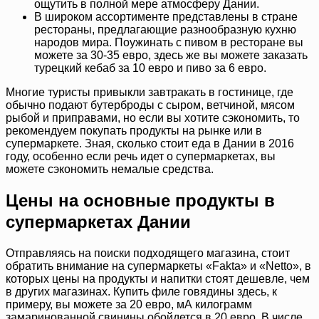
ощутить в полной мере атмосферу Дании.
В широком ассортименте представлены в стране
рестораны, предлагающие разнообразную кухню
народов мира. Поужинать с пивом в ресторане вы
можете за 30-35 евро, здесь же вы можете заказать
турецкий кебаб за 10 евро и пиво за 6 евро.
Многие туристы привыкли завтракать в гостинице, где
обычно подают бутерброды с сыром, ветчиной, мясом
рыбой и приправами, но если вы хотите сэкономить, то
рекомендуем покупать продукты на рынке или в
супермаркете. Зная, сколько стоит еда в Дании в 2016
году, особенно если речь идет о супермаркетах, вы
можете сэкономить немалые средства.
Цены на основные продукты в
супермаркетах Дании
Отправляясь на поиски подходящего магазина, стоит
обратить внимание на супермаркеты «Fakta» и «Netto», в
которых цены на продукты и напитки стоят дешевле, чем
в других магазинах. Купить филе говядины здесь, к
примеру, вы можете за 20 евро, мА килограмм
замаринованной свинины обойдется в 20 евро. В числе