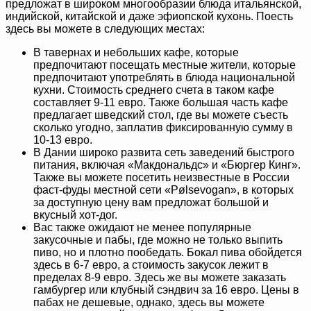
предложат в широком многообразии блюда итальянской,
индийской, китайской и даже эфиопской кухонь. Поесть
здесь вы можете в следующих местах:
В тавернах и небольших кафе, которые
предпочитают посещать местные жители, которые
предпочитают употреблять в блюда национальной
кухни. Стоимость среднего счета в таком кафе
составляет 9-11 евро. Также большая часть кафе
предлагает шведский стол, где вы можете съесть
сколько угодно, заплатив фиксированную сумму в
10-13 евро.
В Дании широко развита сеть заведений быстрого
питания, включая «Макдональдс» и «Бюргер Кинг».
Также вы можете посетить неизвестные в России
фаст-фуды местной сети «Pølsevogan», в которых
за доступную цену вам предложат большой и
вкусный хот-дог.
Вас также ожидают не менее популярные
закусочные и пабы, где можно не только выпить
пиво, но и плотно пообедать. Бокал пива обойдется
здесь в 6-7 евро, а стоимость закусок лежит в
пределах 8-9 евро. Здесь же вы можете заказать
гамбургер или клубный сэндвич за 16 евро. Цены в
пабах не дешевые, однако, здесь вы можете