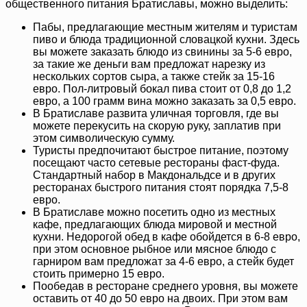
общественного питания Братиславы, можно выделить:
Пабы, предлагающие местным жителям и туристам
пиво и блюда традиционной словацкой кухни. Здесь
вы можете заказать блюдо из свинины за 5-6 евро,
за такие же деньги вам предложат нарезку из
нескольких сортов сыра, а также стейк за 15-16
евро. Пол-литровый бокал пива стоит от 0,8 до 1,2
евро, а 100 грамм вина можно заказать за 0,5 евро.
В Братиславе развита уличная торговля, где вы
можете перекусить на скорую руку, заплатив при
этом символическую сумму.
Туристы предпочитают быстрое питание, поэтому
посещают часто сетевые рестораны фаст-фуда.
Стандартный набор в Макдональдсе и в других
ресторанах быстрого питания стоят порядка 7,5-8
евро.
В Братиславе можно посетить одно из местных
кафе, предлагающих блюда мировой и местной
кухни. Недорогой обед в кафе обойдется в 6-8 евро,
при этом основное рыбное или мясное блюдо с
гарниром вам предложат за 4-6 евро, а стейк будет
стоить примерно 15 евро.
Пообедав в ресторане среднего уровня, вы можете
оставить от 40 до 50 евро на двоих. При этом вам