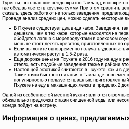
Туристы, посещавшие неоднократно Таиланд, и конкретно о
где обед выльется в круглую сумму. При этом сравнить це
сказать, здесь работают не только заведения, предлагающ
Проведя анализ средних цен, можно сделать некоторые в
В Пхукете существует два вида кафе. Заведения, так
дешевле, чем в тех кафе, которые находятся на перв
обойдется лапша с морепродуктами в ореховом соусе
меньше стоят десять креветок, приготовленных по о
Если вы хотите одновременно получать удовольствие
автоматически растут в 1,5-2 раза.
Еще дороже цены на Пхукете в 2016 году на еду в р
отелях, есть подобные заведения также в районе вто
Настоящей экзотикой считаются в Пхукете, как и в 
Такие точки быстрого питания в Таиланде повсемест
популярностью пользуется шашлык, приготовленный 
Пхукете на еду в макашницах лежат в пределах 2 дол
Одной из особенностей местной кухни являются огромные 
обязательно предложат стакан очищенной воды или несоле
всегда пойдут на встречу.
Информация о ценах, предлагаемы