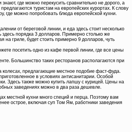
 знают, где можно перекусить сравнительно не дорого, а
е предлагаются туристам на европейских курортах. К слову
ру, где можно попробовать блюда европейской кухни.
алении от береговой линии, и еда здесь стоит несколько
ь здесь порядка 3 долларов. Примерно столько же
 на гриле, будет стоить примерно 9 долларов, чуть
жете посетить одно из кафе первой линии, где все цены
енте. Большинство таких ресторанов располагаются при
на колесах, предлагающие местное подобие фаст-фуда.
 приготовленное в условиях антисанитарии. Особой
и. Здесь также можно купить лапшу с курицей. Цены на
добных заведениях можно в два раза дешевле.
дах местной кухни много специй и перца. Поэтому вам
енее острое, включая суп Том Ям, работники заведения