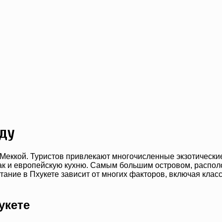
оду
Меккой. Туристов привлекают многочисленные экзотические
так и европейскую кухню. Самым большим островом, распол
ание в Пхукете зависит от многих факторов, включая клас
укете