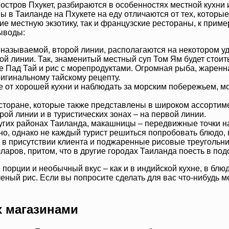
стров Пхукет, разбираются в особенностях местной кухни и
ны в Таиланде на Пхукете на еду отличаются от тех, которы
ие местную экзотику, так и французские рестораны, к приме
ыводы:
 называемой, второй линии, располагаются на некотором уд
ой линии. Так, знаменитый местный суп Том Ям будет стоит
 Пад Тай и рис с морепродуктами. Огромная рыба, жаренная
ригинальному тайскому рецепту.
 от хорошей кухни и наблюдать за морским побережьем, мо
есторане, которые также представлены в широком ассортим
рой линии и в туристических зонах – на первой линии.
других районах Таиланда, макашницы – передвижные точки 
но, однако не каждый турист решиться попробовать блюдо,
в присутствии клиента и поджаренные рисовые треугольник
ларов, притом, что в другие городах Таиланда поесть в по
порции и необычный вкус – как и в индийской кухне, в блю
ный рис. Если вы попросите сделать для вас что-нибудь м
х магазинами