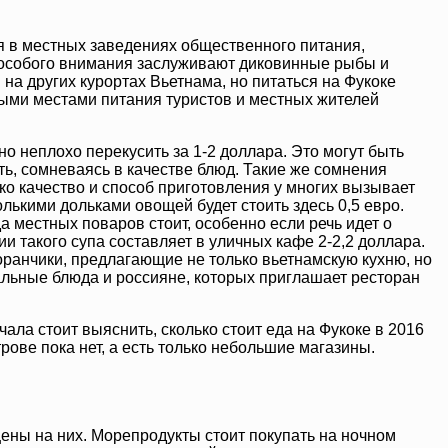
тся в местных заведениях общественного питания,
 особого внимания заслуживают диковинные рыбы и
на других курортах Вьетнама, но питаться на Фукоке
ными местами питания туристов и местных жителей
 неплохо перекусить за 1-2 доллара. Это могут быть
ить, сомневаясь в качестве блюд. Такие же сомнения
ко качество и способ приготовления у многих вызывает
лькими дольками овощей будет стоить здесь 0,5 евро.
 местных поваров стоит, особенно если речь идет о
ии такого супа составляет в уличных кафе 2-2,2 доллара.
ранчики, предлагающие не только вьетнамскую кухню, но
альные блюда и россияне, которых приглашает ресторан
ала стоит выяснить, сколько стоит еда на Фукоке в 2016
трове пока нет, а есть только небольшие магазины.
цены на них. Морепродукты стоит покупать на ночном