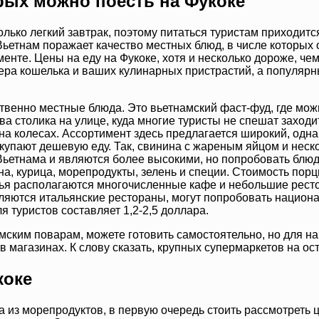
рых можно поесть на Фукоке
 только легкий завтрак, поэтому питаться туристам приходи
ьетнам поражает качество местных блюд, в числе которых
те. Цены на еду на Фукоке, хотя и несколько дороже, чем 
мера кошелька и ваших кулинарных пристрастий, а популяр
енно местные блюда. Это вьетнамский фаст-фуд, где можно
два столика на улице, куда многие туристы не спешат заход
на колесах. Ассортимент здесь предлагается широкий, одна
купают дешевую еду. Так, свинина с жареным яйцом и неско
Вьетнама и являются более высокими, но попробовать блюда
на, курица, морепродукты, зелень и специи. Стоимость порц
ья располагаются многочисленные кафе и небольшие ресто
ляются итальянские рестораны, могут попробовать национ
 туристов составляет 1,2-2,5 доллара.
ским поварам, можете готовить самостоятельно, но для нач
 в магазинах. К слову сказать, крупных супермаркетов на ос
коке
а из морепродуктов, в первую очередь стоить рассмотреть 