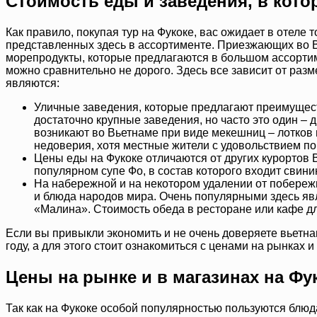
Стоимость еды и заведения, в кото
Как правило, покупая тур на Фукоке, вас ожидает в отеле
представленных здесь в ассортименте. Приезжающих во В
морепродукты, которые предлагаются в большом ассортимен
можно сравнительно не дорого. Здесь все зависит от раз
являются:
Уличные заведения, которые предлагают преимуществ
достаточно крупные заведения, но часто это один – 
возникают во Вьетнаме при виде мекешниц – лотков 
недоверия, хотя местные жители с удовольствием по
Цены еды на Фукоке отличаются от других курортов 
популярном супе Фо, в состав которого входит свини
На набережной и на некотором удалении от побереж
и блюда народов мира. Очень популярными здесь яв
«Малина». Стоимость обеда в ресторане или кафе для
Если вы привыкли экономить и не очень доверяете вьетнам
году, а для этого стоит ознакомиться с ценами на рынках и
Цены на рынке и в магазинах на Фу
Так как на Фукоке особой популярностью пользуются блюд