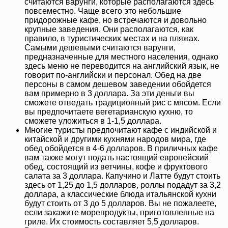
считаются варунги, которые располагаются здесь
повсеместно. Чаще всего это небольшие
придорожные кафе, но встречаются и довольно
крупные заведения. Они располагаются, как
правило, в туристических местах и на пляжах.
Самыми дешевыми считаются варунги,
предназначенные для местного населения, однако
здесь меню не переводится на английский язык, не
говорит по-английски и персонал. Обед на две
персоны в самом дешевом заведении обойдется
вам примерно в 3 доллара. За эти деньги вы
сможете отведать традиционный рис с мясом. Если
вы предпочитаете вегетарианскую кухню, то
сможете уложиться в 1-1,5 доллара.
Многие туристы предпочитают кафе с индийской и
китайской и другими кухнями народов мира, где
обед обойдется в 4-6 долларов. В приличных кафе
вам также могут подать настоящий европейский
обед, состоящий из ветчины, кофе и фруктового
салата за 3 доллара. Капучино и Латте будут стоить
здесь от 1,25 до 1,5 долларов, роллы подадут за 3,2
доллара, а классические блюда итальянской кухни
будут стоить от 3 до 5 долларов. Вы не пожалеете,
если закажите морепродукты, приготовленные на
гриле. Их стоимость составляет 5,5 долларов.