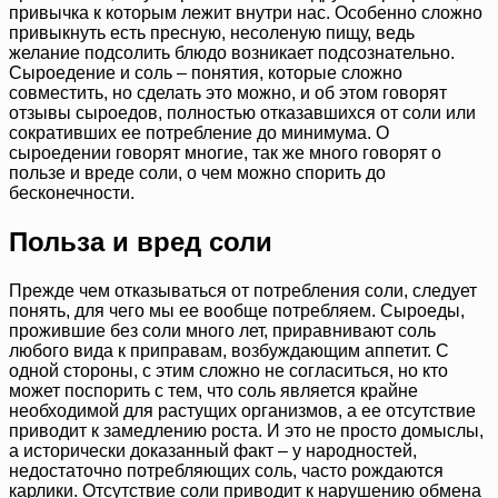
привычка к которым лежит внутри нас. Особенно сложно
привыкнуть есть пресную, несоленую пищу, ведь
желание подсолить блюдо возникает подсознательно.
Сыроедение и соль – понятия, которые сложно
совместить, но сделать это можно, и об этом говорят
отзывы сыроедов, полностью отказавшихся от соли или
сокративших ее потребление до минимума. О
сыроедении говорят многие, так же много говорят о
пользе и вреде соли, о чем можно спорить до
бесконечности.
Польза и вред соли
Прежде чем отказываться от потребления соли, следует
понять, для чего мы ее вообще потребляем. Сыроеды,
прожившие без соли много лет, приравнивают соль
любого вида к приправам, возбуждающим аппетит. С
одной стороны, с этим сложно не согласиться, но кто
может поспорить с тем, что соль является крайне
необходимой для растущих организмов, а ее отсутствие
приводит к замедлению роста. И это не просто домыслы,
а исторически доказанный факт – у народностей,
недостаточно потребляющих соль, часто рождаются
карлики. Отсутствие соли приводит к нарушению обмена