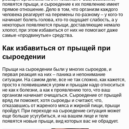
появятся прыщи, и сыроедение к их появлению имеет
прямое отношение. Дело в том, что организм каждого
человека реагирует на перемены по-разному – у кого-то
начинает болеть голова, кто-то ощущает слабость, а у
некоторых появляются прыщи, доставляющие немало
хлопот, при этом избавиться от них не помогают даже
самые «продвинутые» средства.
Как избавиться от прыщей при
сыроедении
Прыщи на сыроедении были у многих сыроедов, и
первая реакция на них – паника и непонимание
ситуации. На самом деле, все не так сложно, как кажется,
просто к появившимся угрям и прыщам надо относиться
не как к болезни, а как к проявлению того, что ваш
организм начинает очищаться. Сыроедение от прыщей
вряд ли поможет, хотя сыроеды и считают, что,
отказавшись от жареного мяса и жирной пищи, прыщи
пройдут. При переходе на сыроедение ситуация может
еще больше усугубиться, и на вашем лице и теле
появятся новые прыщи, вид которых вас не обрадует.