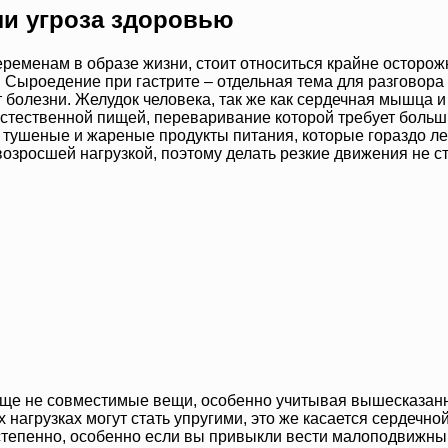
ли угроза здоровью
ременам в образе жизни, стоит относиться крайне осторожно
Сыроедение при гастрите – отдельная тема для разговора 
 болезни. Желудок человека, так же как сердечная мышца и
 естественной пищей, переваривание которой требует больши
 тушеные и жареные продукты питания, которые гораздо ле
озросшей нагрузкой, поэтому делать резкие движения не ст
бще не совместимые вещи, особенно учитывая вышесказанное
нагрузках могут стать упругими, это же касается сердечн
степенно, особенно если вы привыкли вести малоподвижный 