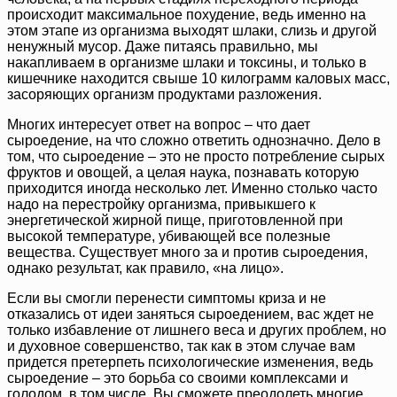
происходит максимальное похудение, ведь именно на
этом этапе из организма выходят шлаки, слизь и другой
ненужный мусор. Даже питаясь правильно, мы
накапливаем в организме шлаки и токсины, и только в
кишечнике находится свыше 10 килограмм каловых масс,
засоряющих организм продуктами разложения.
Многих интересует ответ на вопрос – что дает
сыроедение, на что сложно ответить однозначно. Дело в
том, что сыроедение – это не просто потребление сырых
фруктов и овощей, а целая наука, познавать которую
приходится иногда несколько лет. Именно столько часто
надо на перестройку организма, привыкшего к
энергетической жирной пище, приготовленной при
высокой температуре, убивающей все полезные
вещества. Существует много за и против сыроедения,
однако результат, как правило, «на лицо».
Если вы смогли перенести симптомы криза и не
отказались от идеи заняться сыроедением, вас ждет не
только избавление от лишнего веса и других проблем, но
и духовное совершенство, так как в этом случае вам
придется претерпеть психологические изменения, ведь
сыроедение – это борьба со своими комплексами и
голодом, в том числе. Вы сможете преодолеть многие