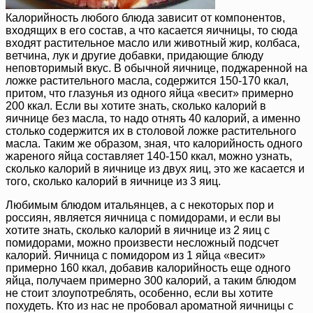
Калорийность любого блюда зависит от компонентов,
входящих в его состав, а что касается яичницы, то сюда
входят растительное масло или животный жир, колбаса,
ветчина, лук и другие добавки, придающие блюду
неповторимый вкус. В обычной яичнице, поджаренной на
ложке растительного масла, содержится 150-170 ккал,
притом, что глазунья из одного яйца «весит» примерно
200 ккал. Если вы хотите знать, сколько калорий в
яичнице без масла, то надо отнять 40 калорий, а именно
столько содержится их в столовой ложке растительного
масла. Таким же образом, зная, что калорийность одного
жареного яйца составляет 140-150 ккал, можно узнать,
сколько калорий в яичнице из двух яиц, это же касается и
того, сколько калорий в яичнице из 3 яиц.
Любимым блюдом итальянцев, а с некоторых пор и
россиян, является яичница с помидорами, и если вы
хотите знать, сколько калорий в яичнице из 2 яиц с
помидорами, можно произвести несложный подсчет
калорий. Яичница с помидором из 1 яйца «весит»
примерно 160 ккал, добавив калорийность еще одного
яйца, получаем примерно 300 калорий, а таким блюдом
не стоит злоупотреблять, особенно, если вы хотите
похудеть. Кто из нас не пробовал ароматной яичницы с