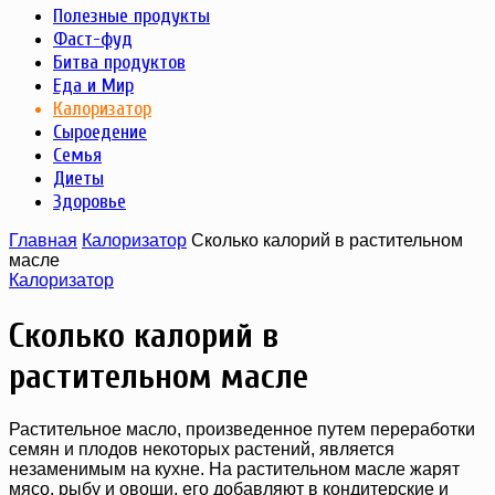
Полезные продукты
Фаст-фуд
Битва продуктов
Еда и Мир
Калоризатор
Сыроедение
Семья
Диеты
Здоровье
Главная
Калоризатор
Сколько калорий в растительном
масле
Калоризатор
Сколько калорий в
растительном масле
Растительное масло, произведенное путем переработки
семян и плодов некоторых растений, является
незаменимым на кухне. На растительном масле жарят
мясо, рыбу и овощи, его добавляют в кондитерские и