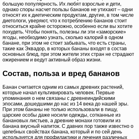
большую популярность. Их любят взрослые и дети,
однако споры насчет пользы бананов не утихают – одни
относят их к диетическим продуктам, другие, в том числе
диетологи, уверяют, что к потреблению бананов стоит
относиться крайне осторожно, особенно если вы хотите
похудеть. Чтобы понять, полезны ли эти «заморские»
ягоды, необходимо узнать, сколько калорий в одном
банане, при этом не стоит забывать, что есть страны,
такие как Эквадор, в которых бананы входят в состав
основных блюд, при этом жители этих стран не страдают
ожирением и ведут активный образ жизни.
Состав, польза и вред бананов
Банан считается одним из самых древних растений,
которые начал культивировать человек. Первые
упоминания о нем связаны с древнеиндийскими
эпосами, дошедшими до нас из 14 века до нашей эры.
При этом бананы не только использовали в пищу,
царские особы даже носили одежды, сотканные из
банановых листьев, а древние монахи готовили из
банана вкусный напиток. С давних пор также известно о
целебных свойствах банана, который и по сей день
используется для профилактики и лечения различных