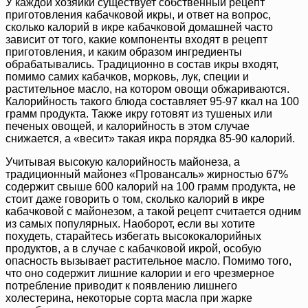
У каждой хозяйки существует собственный рецепт
приготовления кабачковой икры, и ответ на вопрос,
сколько калорий в икре кабачковой домашней часто
зависит от того, какие компоненты входят в рецепт
приготовления, и каким образом ингредиенты
обрабатывались. Традиционно в состав икры входят,
помимо самих кабачков, морковь, лук, специи и
растительное масло, на котором овощи обжариваются.
Калорийность такого блюда составляет 95-97 ккал на 100
грамм продукта. Также икру готовят из тушеных или
печеных овощей, и калорийность в этом случае
снижается, а «весит» такая икра порядка 85-90 калорий.
Учитывая высокую калорийность майонеза, а
традиционный майонез «Провансаль» жирностью 67%
содержит свыше 600 калорий на 100 грамм продукта, не
стоит даже говорить о том, сколько калорий в икре
кабачковой с майонезом, а такой рецепт считается одним
из самых популярных. Наоборот, если вы хотите
похудеть, старайтесь избегать высококалорийных
продуктов, а в случае с кабачковой икрой, особую
опасность вызывает растительное масло. Помимо того,
что оно содержит лишние калории и его чрезмерное
потребление приводит к появлению лишнего
холестерина, некоторые сорта масла при жарке