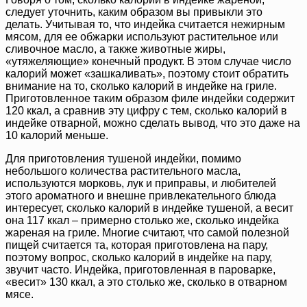
следует уточнить, каким образом вы привыкли это
делать. Учитывая то, что индейка считается нежирным
мясом, для ее обжарки используют растительное или
сливочное масло, а также животные жиры,
«утяжеляющие» конечный продукт. В этом случае число
калорий может «зашкаливать», поэтому стоит обратить
внимание на то, сколько калорий в индейке на гриле.
Приготовленное таким образом филе индейки содержит
120 ккал, а сравнив эту цифру с тем, сколько калорий в
индейке отварной, можно сделать вывод, что это даже на
10 калорий меньше.
Для приготовления тушеной индейки, помимо
небольшого количества растительного масла,
используются морковь, лук и приправы, и любителей
этого ароматного и внешне привлекательного блюда
интересует, сколько калорий в индейке тушеной, а весит
она 117 ккал – примерно столько же, сколько индейка
жареная на гриле. Многие считают, что самой полезной
пищей считается та, которая приготовлена на пару,
поэтому вопрос, сколько калорий в индейке на пару,
звучит часто. Индейка, приготовленная в пароварке,
«весит» 130 ккал, а это столько же, сколько в отварном
мясе.