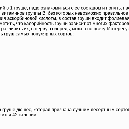
ий в 1 груше, надо ознакомиться с ее составом и понять, н
 витаминов группы B, без которых невозможно правильное
ния аскорбиновой кислоты, в состав груши входит фолиева
тить, что калорийность груши зависит от многих факторов,
 различить их, в первую очередь, можно по цвету. Интересу
ть груш самых популярных сортов:
 в груше дюшес, которая признана лучшим десертным сорто
жится 42 калории.