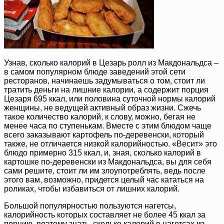
Узнав, сколько калорий в Цезарь ролл из Макдональдса –
в самом популярном блюде заведений этой сети
ресторанов, начинаешь задумываться о том, стоит ли
тратить деньги на лишние калории, а содержит порция
Цезаря 695 ккал, или половина суточной нормы калорий
женщины, не ведущей активный образ жизни. Сжечь
такое количество калорий, к слову, можно, бегая не
менее часа по ступенькам. Вместе с этим блюдом чаще
всего заказывают картофель по-деревенски, который
также, не отличается низкой калорийностью. «Весит» это
блюдо примерно 315 ккал, и, зная, сколько калорий в
картошке по-деревенски из Макдональдса, вы для себя
сами решите, стоит ли им злоупотреблять, ведь после
этого вам, возможно, придется целый час кататься на
роликах, чтобы избавиться от лишних калорий.
Большой популярностью пользуются нагетсы,
калорийность которых составляет не более 45 ккал за
порцию, поэтому знать, сколько калорий в нагетсах из