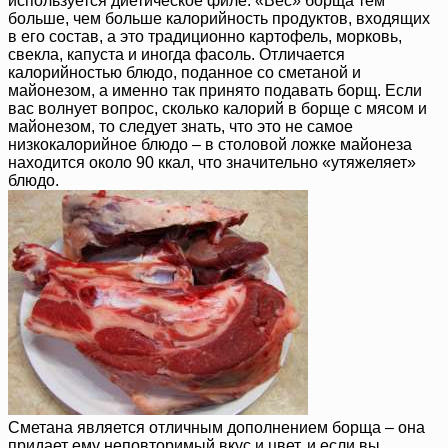
используется диетическое филе. «Вес» борща тем
больше, чем больше калорийность продуктов, входящих
в его состав, а это традиционно картофель, морковь,
свекла, капуста и иногда фасоль. Отличается
калорийностью блюдо, поданное со сметаной и
майонезом, а именно так принято подавать борщ. Если
вас волнует вопрос, сколько калорий в борще с мясом и
майонезом, то следует знать, что это не самое
низкокалорийное блюдо – в столовой ложке майонеза
находится около 90 ккал, что значительно «утяжеляет»
блюдо.
Сметана является отличным дополнением борща – она
придает ему неповторимый вкус и цвет, и если вы