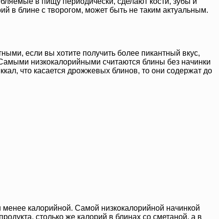
бляемые в пищу периодически, сделают кости, зубы и
рий в блине с творогом, может быть не таким актуальным.
тными, если вы хотите получить более пикантный вкус,
 Самыми низкокалорийными считаются блины без начинки
ккал, что касается дрожжевых блинов, то они содержат до
й и менее калорийной. Самой низкокалорийной начинкой
родукта, столько же калорий в блинах со сметаной, а в