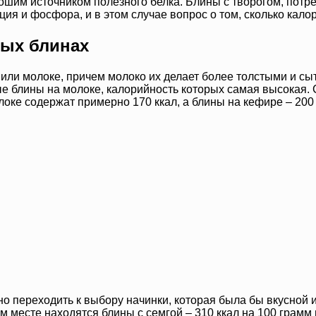
шим источником полезного белка. Блины с творогом, потре
ция и фосфора, и в этом случае вопрос о том, сколько кало
ных блинах
 или молоке, причем молоко их делает более толстыми и сы
е блины на молоке, калорийность которых самая высокая.
локе содержат примерно 170 ккал, а блины на кефире – 200 
ожно переходить к выбору начинки, которая была бы вкусно
 месте находятся блины с семгой – 310 ккал на 100 грамм п