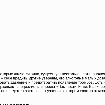
оторых является вино, существует несколько противополож
 себе вредить, другие уверены, что алкоголь в малых дозах
вать давление и предотвратить появление тромбов. Есть и т
ерживают специалисты и проект «Частности. Ком». Все хоро
но предстоит застолье, от участия в котором сложно отказат