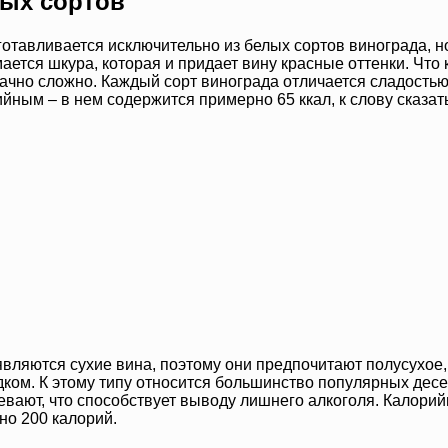
ных сортов
отавливается исключительно из белых сортов винограда, но 
ается шкура, которая и придает вину красные оттенки. Что 
значно сложно. Каждый сорт винограда отличается сладостью
ным – в нем содержится примерно 65 ккал, к слову сказать
вляются сухие вина, поэтому они предпочитают полусухое, 
ком. К этому типу относится большинство популярных десер
вают, что способствует выводу лишнего алкоголя. Калорийн
рно 200 калорий.