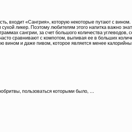
ь, входит «Сангрия», которую некоторые путают с вином. Н
и сухой ликер. Поэтому любителям этого напитка важно знат
раммах сангрии, за счет большого количества углеводов, со
 часто сравнивают с компотом, выпивая ее в больших колич
рию вином и даже пивом, которое является менее калорийны
робритвы, пользоваться которыми было, …