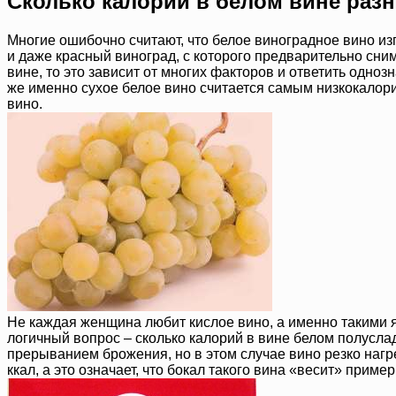
Сколько калорий в белом вине раз
Многие ошибочно считают, что белое виноградное вино изг
и даже красный виноград, с которого предварительно сним
вине, то это зависит от многих факторов и ответить одно
же именно сухое белое вино считается самым низкокалорий
вино.
Не каждая женщина любит кислое вино, а именно такими я
логичный вопрос – сколько калорий в вине белом полуслад
прерыванием брожения, но в этом случае вино резко нагре
ккал, а это означает, что бокал такого вина «весит» приме