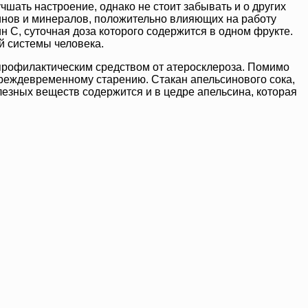
чшать настроение, однако не стоит забывать и о других
минов и минералов, положительно влияющих на работу
 C, суточная доза которого содержится в одном фрукте.
й системы человека.
 профилактическим средством от атеросклероза. Помимо
преждевременному старению. Стакан апельсинового сока,
лезных веществ содержится и в цедре апельсина, которая