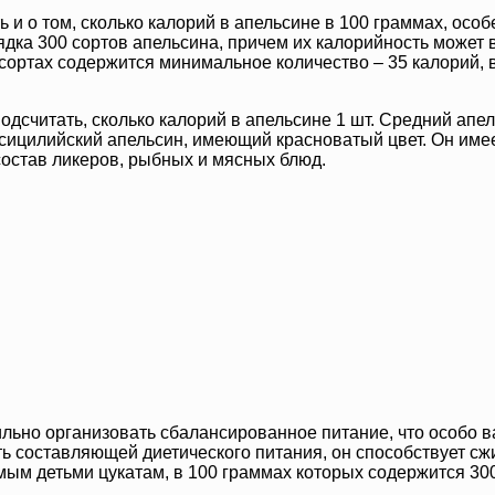
 и о том, сколько калорий в апельсине в 100 граммах, особ
ядка 300 сортов апельсина, причем их калорийность может в
 сортах содержится минимальное количество – 35 калорий, 
дсчитать, сколько калорий в апельсине 1 шт. Средний апель
 сицилийский апельсин, имеющий красноватый цвет. Он имее
 состав ликеров, рыбных и мясных блюд.
ильно организовать сбалансированное питание, что особо в
ть составляющей диетического питания, он способствует с
ым детьми цукатам, в 100 граммах которых содержится 300