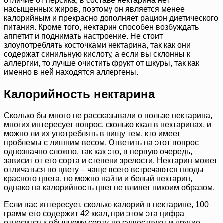
отличие от персика, в составе нектарина нет
насыщенных жиров, поэтому он является менее
калорийным и прекрасно дополняет рацион диетического
питания. Кроме того, нектарин способен возбуждать
аппетит и поднимать настроение. Не стоит
злоупотреблять косточками нектарина, так как они
содержат синильную кислоту, а если вы склонны к
аллергии, то лучше очистить фрукт от шкуры, так как
именно в ней находятся аллергены.
Калорийность нектарина
Сколько бы много не рассказывали о пользе нектарина,
многих интересует вопрос, сколько ккал в нектаринах, и
можно ли их употреблять в пищу тем, кто имеет
проблемы с лишним весом. Ответить на этот вопрос
однозначно сложно, так как это, в первую очередь,
зависит от его сорта и степени зрелости. Нектарин может
отличаться по цвету – чаще всего встречаются плоды
красного цвета, но можно найти и белый нектарин,
однако на калорийность цвет не влияет никоим образом.
Если вас интересует, сколько калорий в нектарине, 100
грамм его содержит 42 ккал, при этом эта цифра
относится к обычному сорту, но существуют и другие